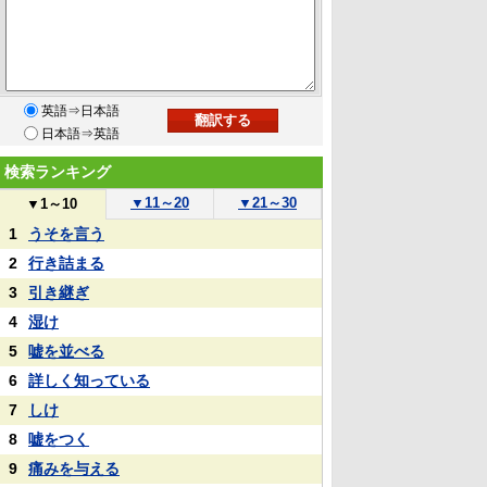
英語⇒日本語
日本語⇒英語
検索ランキング
▼
11～20
▼
21～30
▼
1～10
1
うそを言う
2
行き詰まる
3
引き継ぎ
4
湿け
5
嘘を並べる
6
詳しく知っている
7
しけ
8
嘘をつく
9
痛みを与える