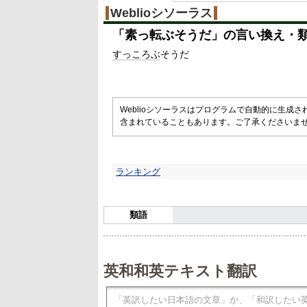
%
Weblioシソーラス
「
素っ転ぶそうだ
」の言い換え・
すっころぶ
そうだ
Weblioシソーラスはプログラムで自動的に生成
含まれていることもあります。ご了承くださいま
ランキング
類語
英和和英テキスト翻訳