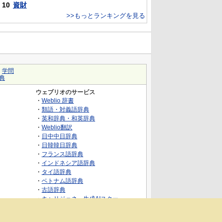
10
資財
>>もっとランキングを見る
｜
学問
典
ウェブリオのサービス
・
Weblio 辞書
・
類語・対義語辞典
・
英和辞典・和英辞典
・
Weblio翻訳
・
日中中日辞典
・
日韓韓日辞典
・
フランス語辞典
・
インドネシア語辞典
・
タイ語辞典
・
ベトナム語辞典
・
古語辞典
・
キャリジェネ～生成AIスクー
ル・AIスキルでキャリアアップ～