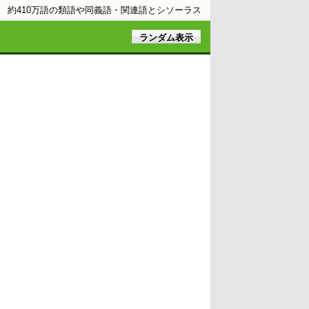
約410万語の類語や同義語・関連語とシソーラス