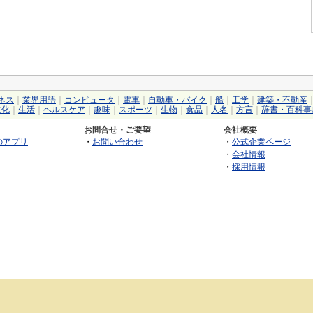
ネス
｜
業界用語
｜
コンピュータ
｜
電車
｜
自動車・バイク
｜
船
｜
工学
｜
建築・不動産
文化
｜
生活
｜
ヘルスケア
｜
趣味
｜
スポーツ
｜
生物
｜
食品
｜
人名
｜
方言
｜
辞書・百科事
お問合せ・ご要望
会社概要
のアプリ
・
お問い合わせ
・
公式企業ページ
・
会社情報
・
採用情報