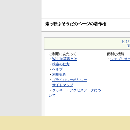
素っ転ぶそうだのページの著作権
ビジ
ご利用にあたって
便利な機能
・
Weblio辞書とは
・
ウェブリオ
・
検索の仕方
・
ヘルプ
・
利用規約
・
プライバシーポリシー
・
サイトマップ
・
クッキー・アクセスデータにつ
いて