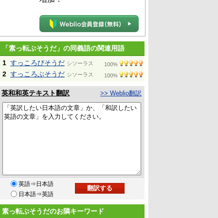
「素っ転ぶそうだ」の同義語の関連用語
1
すっころびそうだ
シソーラス
100%
2
すっころぶそうだ
シソーラス
100%
英和和英テキスト翻訳
>> Weblio翻訳
英語⇒日本語
日本語⇒英語
素っ転ぶそうだのお隣キーワード