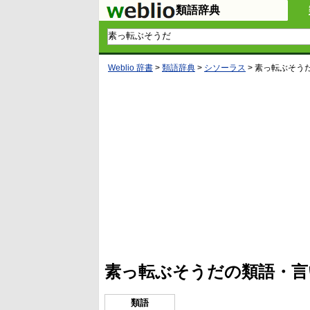
類語辞典
Weblio 辞書
>
類語辞典
>
シソーラス
>
素っ転ぶそう
L
/
U
o
n
a
m
d
u
e
t
d
e
:
4
素っ転ぶそうだの類語・言
1
.
2
1
類語