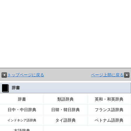
トップページに戻る
ページ上部に戻る
辞書
辞書
類語辞典
英和・和英辞典
日中・中日辞典
日韓・韓日辞典
フランス語辞典
タイ語辞典
ベトナム語辞典
インドネシア語辞典
古語辞典