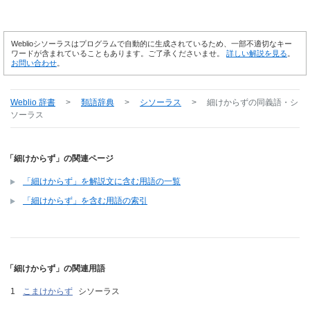
Weblioシソーラスはプログラムで自動的に生成されているため、一部不適切なキー
ワードが含まれていることもあります。ご了承くださいませ。
詳しい解説を見る
。
お問い合わせ
。
Weblio 辞書
>
類語辞典
>
シソーラス
>
細けからず
の同義語・シ
ソーラス
「細けからず」の関連ページ
「細けからず」を解説文に含む用語の一覧
「細けからず」を含む用語の索引
「細けからず」の関連用語
こまけからず
シソーラス