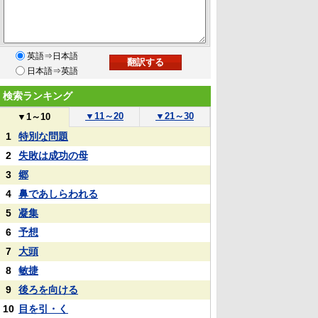
英語⇒日本語
日本語⇒英語
検索ランキング
▼
11～20
▼
21～30
▼
1～10
1
特別な問題
2
失敗は成功の母
3
郷
4
鼻であしらわれる
5
凝集
6
予想
7
大頭
8
敏捷
9
後ろを向ける
10
目を引・く