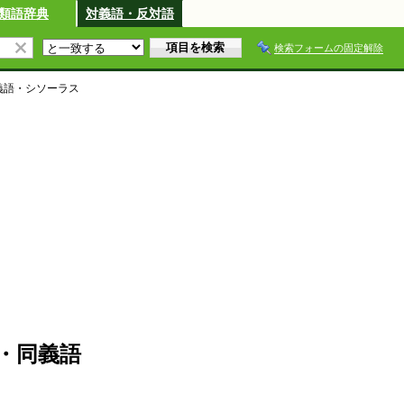
類語辞典
対義語・反対語
検索フォームの固定解除
義語・シソーラス
・同義語