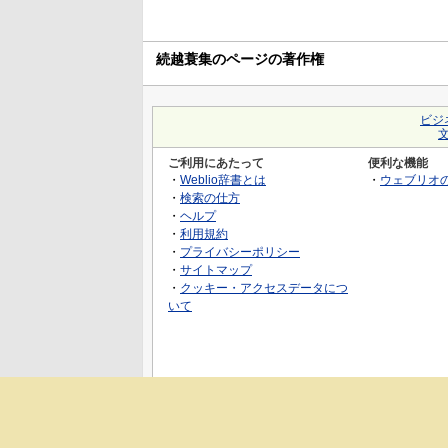
続越蓑集のページの著作権
ビジ
ご利用にあたって
便利な機能
・
Weblio辞書とは
・
ウェブリオ
・
検索の仕方
・
ヘルプ
・
利用規約
・
プライバシーポリシー
・
サイトマップ
・
クッキー・アクセスデータにつ
いて