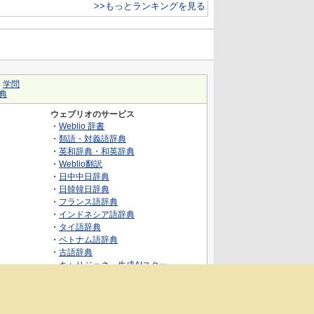
>>もっとランキングを見る
｜
学問
典
ウェブリオのサービス
・
Weblio 辞書
・
類語・対義語辞典
・
英和辞典・和英辞典
・
Weblio翻訳
・
日中中日辞典
・
日韓韓日辞典
・
フランス語辞典
・
インドネシア語辞典
・
タイ語辞典
・
ベトナム語辞典
・
古語辞典
・
キャリジェネ～生成AIスクー
ル・AIスキルでキャリアアップ～