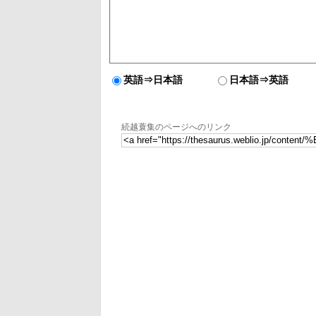
英語⇒日本語
日本語⇒英語
続越蓑集のページへのリンク