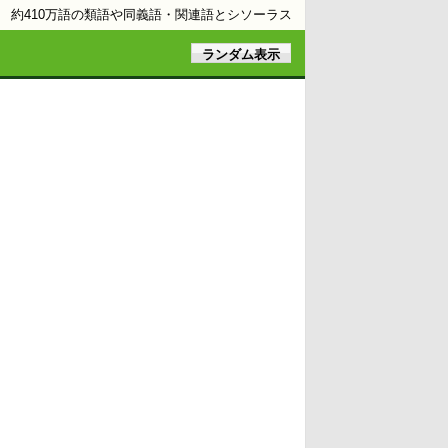
約410万語の類語や同義語・関連語とシソーラス