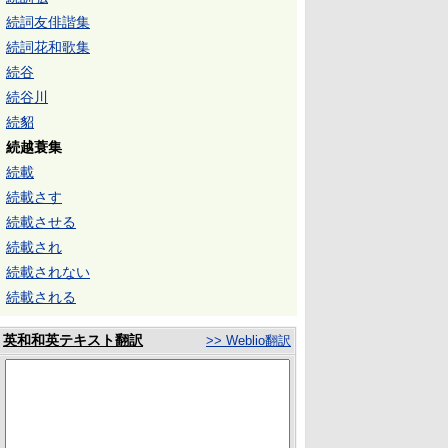
続詞友俳諧集
続詞花和歌集
続谷
続谷川
続貂
続越蓑集
続載
続載さす
続載させる
続載され
続載されない
続載される
英和和英テキスト翻訳
>> Weblio翻訳