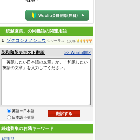
「続越蓑集」の同義語の関連用語
1
ゾクコシミノシュウ
シソーラス
100%
英和和英テキスト翻訳
>> Weblio翻訳
英語⇒日本語
日本語⇒英語
続越蓑集のお隣キーワード
続訓弘