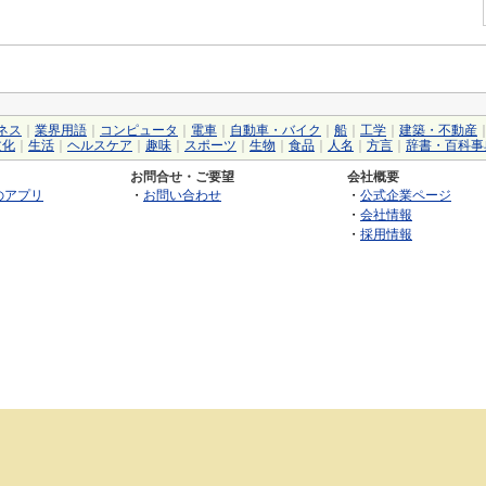
ネス
｜
業界用語
｜
コンピュータ
｜
電車
｜
自動車・バイク
｜
船
｜
工学
｜
建築・不動産
文化
｜
生活
｜
ヘルスケア
｜
趣味
｜
スポーツ
｜
生物
｜
食品
｜
人名
｜
方言
｜
辞書・百科事
お問合せ・ご要望
会社概要
のアプリ
・
お問い合わせ
・
公式企業ページ
・
会社情報
・
採用情報
©2026 GRAS Group, Inc.
RSS