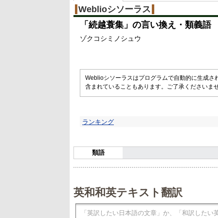
%
Weblioシソーラス
「
続越蓑集
」の言い換え・類義語
ゾクコシミノシュウ
Weblioシソーラスはプログラムで自動的に生成
含まれていることもあります。ご了承くださいま
ランキング
類語
英和和英テキスト翻訳