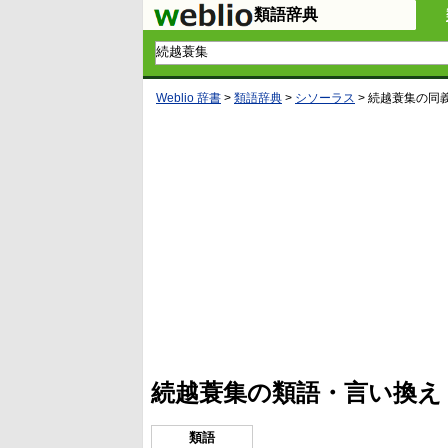
類語辞典
Weblio 辞書
>
類語辞典
>
シソーラス
>
続越蓑集
の同
L
/
U
o
n
a
m
d
u
e
t
d
e
:
4
続越蓑集の類語・言い換え
1
.
2
1
類語