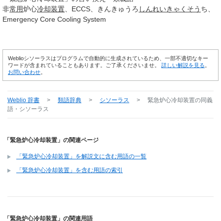
非
常用
炉心
冷却
装置
ECCS
きんきゅうろ
しんれい
きゃくそう
ち
Emergency Core Cooling System
Weblioシソーラスはプログラムで自動的に生成されているため、一部不適切なキー
ワードが含まれていることもあります。ご了承くださいませ。
詳しい解説を見る
。
お問い合わせ
。
Weblio 辞書
>
類語辞典
>
シソーラス
>
緊急炉心冷却装置
の同義
語・シソーラス
「緊急炉心冷却装置」の関連ページ
「緊急炉心冷却装置」を解説文に含む用語の一覧
「緊急炉心冷却装置」を含む用語の索引
「緊急炉心冷却装置」の関連用語