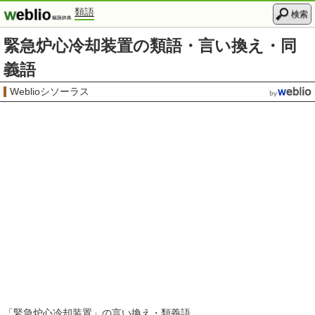
類語
検索
緊急炉心冷却装置の類語・言い換え・同
義語
Weblioシソーラス
「
緊急炉心冷却装置
」の言い換え・類義語