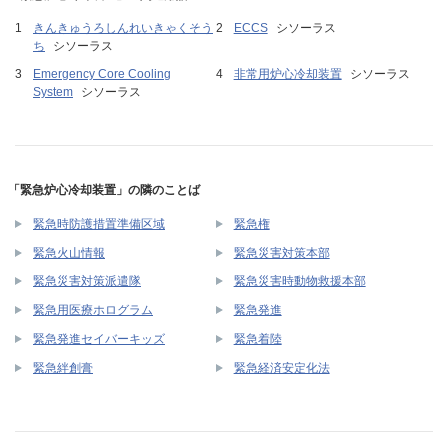
きんきゅうろしんれいきゃくそう
ECCS
シソーラス
ち
シソーラス
Emergency Core Cooling
非常用炉心冷却装置
シソーラス
System
シソーラス
「緊急炉心冷却装置」の隣のことば
緊急時防護措置準備区域
緊急権
緊急火山情報
緊急災害対策本部
緊急災害対策派遣隊
緊急災害時動物救援本部
緊急用医療ホログラム
緊急発進
緊急発進セイバーキッズ
緊急着陸
緊急絆創膏
緊急経済安定化法