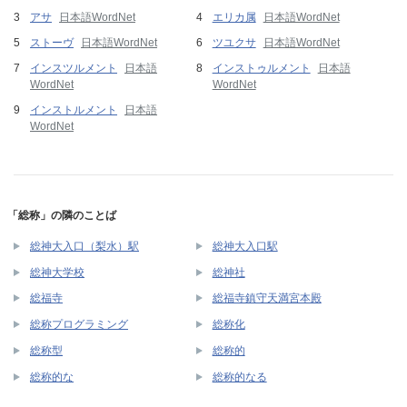
アサ
日本語WordNet
エリカ属
日本語WordNet
ストーヴ
日本語WordNet
ツユクサ
日本語WordNet
インスツルメント
日本語
インストゥルメント
日本語
WordNet
WordNet
インストルメント
日本語
WordNet
「総称」の隣のことば
総神大入口（梨水）駅
総神大入口駅
総神大学校
総神社
総福寺
総福寺鎮守天満宮本殿
総称プログラミング
総称化
総称型
総称的
総称的な
総称的なる