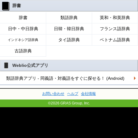
辞書
辞書
類語辞典
英和・和英辞典
日中・中日辞典
日韓・韓日辞典
フランス語辞典
タイ語辞典
ベトナム語辞典
インドネシア語辞典
古語辞典
Weblio公式アプリ
類語辞典アプリ - 同義語・対義語をすぐに探せる！ (Android)
お問い合わせ
ヘルプ
会社情報
©2026 GRAS Group, Inc.