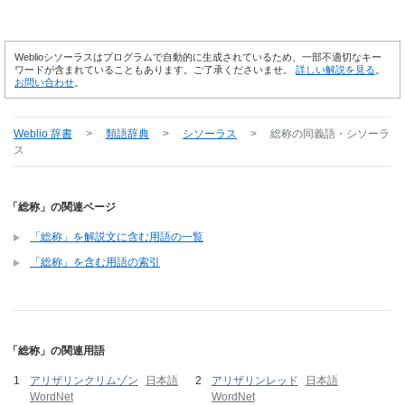
Weblioシソーラスはプログラムで自動的に生成されているため、一部不適切なキー
ワードが含まれていることもあります。ご了承くださいませ。
詳しい解説を見る
。
お問い合わせ
。
Weblio 辞書
>
類語辞典
>
シソーラス
>
総称
の同義語・シソーラ
ス
「総称」の関連ページ
「総称」を解説文に含む用語の一覧
「総称」を含む用語の索引
「総称」の関連用語
アリザリンクリムゾン
日本語
アリザリンレッド
日本語
WordNet
WordNet