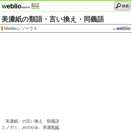
類語
検索
美濃紙の類語・言い換え・同義語
Weblioシソーラス
「
美濃紙
」の言い換え・類義語
ミノガミ
みのがみ
美濃
和紙