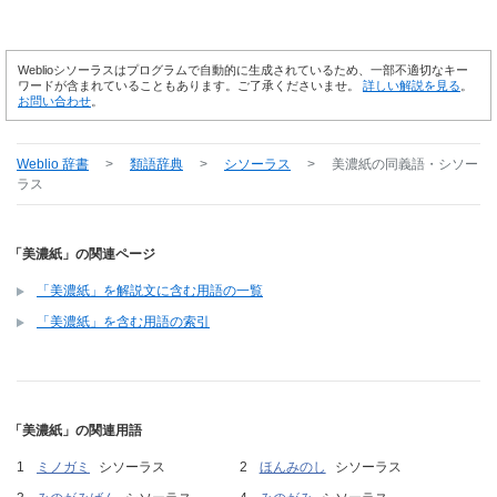
Weblioシソーラスはプログラムで自動的に生成されているため、一部不適切なキー
ワードが含まれていることもあります。ご了承くださいませ。
詳しい解説を見る
。
お問い合わせ
。
Weblio 辞書
>
類語辞典
>
シソーラス
>
美濃紙
の同義語・シソー
ラス
「美濃紙」の関連ページ
「美濃紙」を解説文に含む用語の一覧
「美濃紙」を含む用語の索引
「美濃紙」の関連用語
ミノガミ
シソーラス
ほんみのし
シソーラス