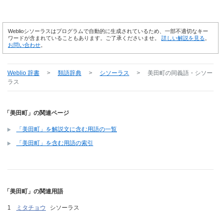
Weblioシソーラスはプログラムで自動的に生成されているため、一部不適切なキー
ワードが含まれていることもあります。ご了承くださいませ。
詳しい解説を見る
。
お問い合わせ
。
Weblio 辞書
>
類語辞典
>
シソーラス
>
美田町
の同義語・シソー
ラス
「美田町」の関連ページ
「美田町」を解説文に含む用語の一覧
「美田町」を含む用語の索引
「美田町」の関連用語
ミタチョウ
シソーラス