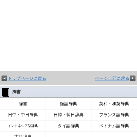
トップページに戻る
ページ上部に戻る
辞書
辞書
類語辞典
英和・和英辞典
日中・中日辞典
日韓・韓日辞典
フランス語辞典
タイ語辞典
ベトナム語辞典
インドネシア語辞典
古語辞典