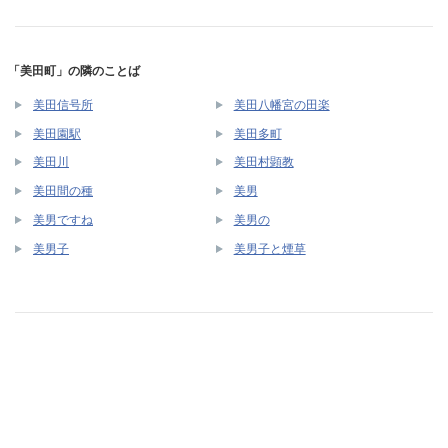
「美田町」の隣のことば
美田信号所
美田八幡宮の田楽
美田園駅
美田多町
美田川
美田村顕教
美田間の種
美男
美男ですね
美男の
美男子
美男子と煙草