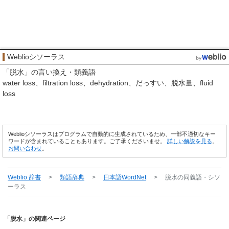
Weblioシソーラス
「
脱水
」の言い換え・類義語
water loss
filtration loss
dehydration
だっすい
脱水量
fluid
loss
Weblioシソーラスはプログラムで自動的に生成されているため、一部不適切なキー
ワードが含まれていることもあります。ご了承くださいませ。
詳しい解説を見る
。
お問い合わせ
。
Weblio 辞書
>
類語辞典
>
日本語WordNet
>
脱水
の同義語・シソ
ーラス
「脱水」の関連ページ