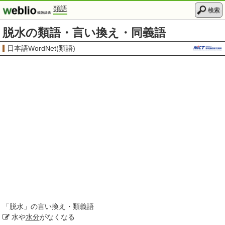
類語
検索
脱水の類語・言い換え・同義語
日本語WordNet(類語)
「
脱水
」の言い換え・類義語
水や
水分
がなくなる