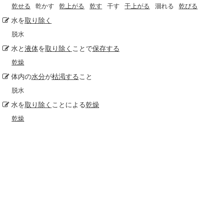
乾せる
乾かす
乾上がる
乾す
干す
干上がる
涸れる
乾びる
水を
取り除く
脱水
水と
液体
を
取り除く
ことで
保存する
乾燥
体内の
水分
が
枯渇する
こと
脱水
水を
取り除く
ことによる
乾燥
乾燥