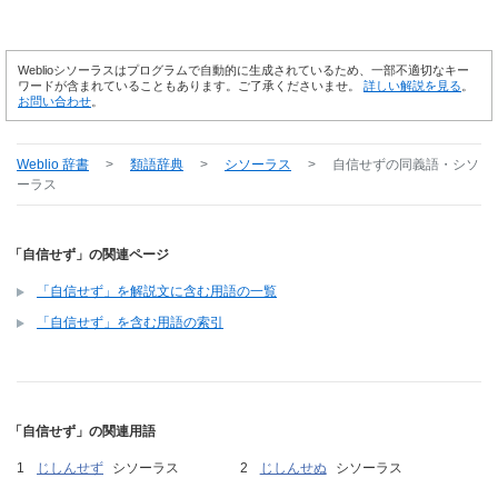
Weblioシソーラスはプログラムで自動的に生成されているため、一部不適切なキー
ワードが含まれていることもあります。ご了承くださいませ。
詳しい解説を見る
。
お問い合わせ
。
Weblio 辞書
>
類語辞典
>
シソーラス
>
自信せず
の同義語・シソ
ーラス
「自信せず」の関連ページ
「自信せず」を解説文に含む用語の一覧
「自信せず」を含む用語の索引
「自信せず」の関連用語
じしんせず
シソーラス
じしんせぬ
シソーラス