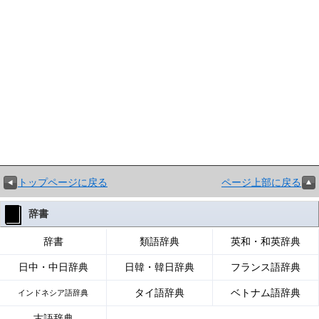
トップページに戻る
ページ上部に戻る
辞書
辞書
類語辞典
英和・和英辞典
日中・中日辞典
日韓・韓日辞典
フランス語辞典
タイ語辞典
ベトナム語辞典
インドネシア語辞典
古語辞典