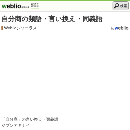
類語
検索
自分商の類語・言い換え・同義語
Weblioシソーラス
「
自分商
」の言い換え・類義語
ジブンアキナイ