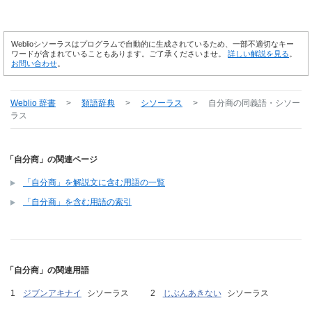
Weblioシソーラスはプログラムで自動的に生成されているため、一部不適切なキー
ワードが含まれていることもあります。ご了承くださいませ。
詳しい解説を見る
。
お問い合わせ
。
Weblio 辞書
>
類語辞典
>
シソーラス
>
自分商
の同義語・シソー
ラス
「自分商」の関連ページ
「自分商」を解説文に含む用語の一覧
「自分商」を含む用語の索引
「自分商」の関連用語
ジブンアキナイ
シソーラス
じぶんあきない
シソーラス