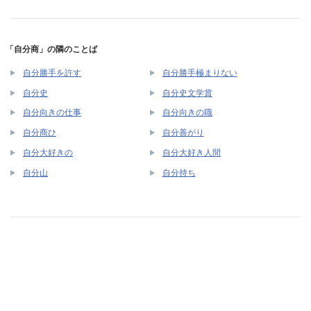
「自分商」の隣のことば
自分勝手を許す
自分勝手極まりない
自分史
自分史文学賞
自分向きの仕事
自分向きの職
自分商ひ
自分善がり
自分大好きの
自分大好き人間
自分山
自分持ち