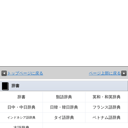
トップページに戻る
ページ上部に戻る
辞書
辞書
類語辞典
英和・和英辞典
日中・中日辞典
日韓・韓日辞典
フランス語辞典
タイ語辞典
ベトナム語辞典
インドネシア語辞典
古語辞典