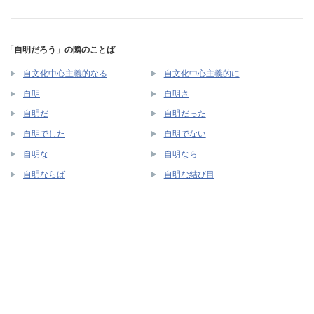
「自明だろう」の隣のことば
自文化中心主義的なる
自文化中心主義的に
自明
自明さ
自明だ
自明だった
自明でした
自明でない
自明な
自明なら
自明ならば
自明な結び目