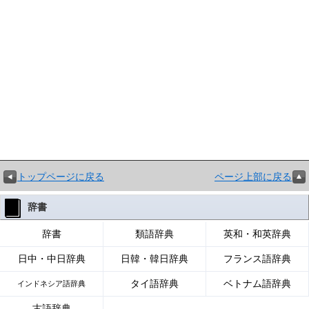
トップページに戻る
ページ上部に戻る
辞書
辞書
類語辞典
英和・和英辞典
日中・中日辞典
日韓・韓日辞典
フランス語辞典
タイ語辞典
ベトナム語辞典
インドネシア語辞典
古語辞典