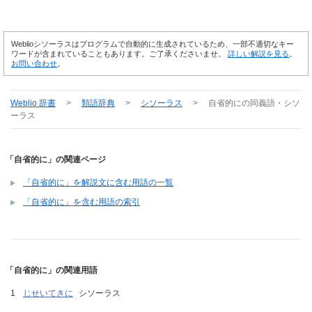
Weblioシソーラスはプログラムで自動的に生成されているため、一部不適切なキー
ワードが含まれていることもあります。ご了承くださいませ。
詳しい解説を見る
。
お問い合わせ
。
Weblio 辞書
>
類語辞典
>
シソーラス
>
自省的に
の同義語・シソ
ーラス
「自省的に」の関連ページ
「自省的に」を解説文に含む用語の一覧
「自省的に」を含む用語の索引
「自省的に」の関連用語
じせいてきに
シソーラス