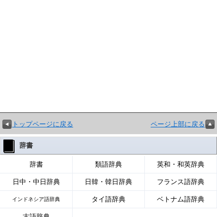
トップページに戻る
ページ上部に戻る
辞書
辞書
類語辞典
英和・和英辞典
日中・中日辞典
日韓・韓日辞典
フランス語辞典
タイ語辞典
ベトナム語辞典
インドネシア語辞典
古語辞典