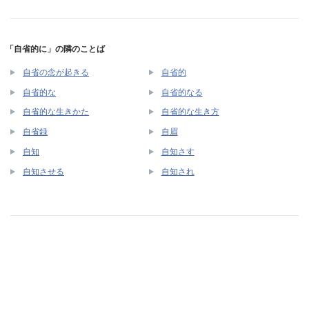
「自省的に」の隣のことば
自省の念が起きる
自省的
自省的な
自省的なる
自省的な生きかた
自省的な生き方
自省録
自眉
自知
自知さす
自知させる
自知され