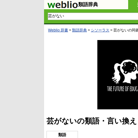
類語辞典
Weblio 辞書
>
類語辞典
>
シソーラス
>
芸がない
の同
芸がないの類語・言い換え
類語