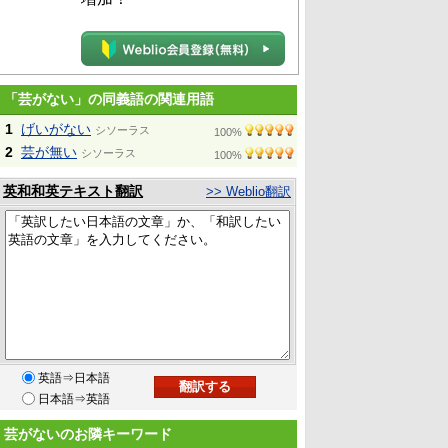
「芸がない」の同義語の関連用語
1
げいがない
シソーラス
100%
2
芸が無い
シソーラス
100%
英和和英テキスト翻訳
>> Weblio翻訳
英語⇒日本語
日本語⇒英語
芸がないのお隣キーワード