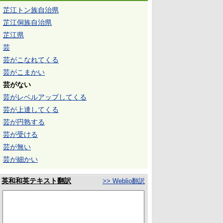
芷江トン族自治県
芷江侗族自治県
芷江県
芸
芸がこなれてくる
芸がこまかい
芸がない
芸がレベルアップしてくる
芸が上達してくる
芸が円熟する
芸が受ける
芸が無い
芸が細かい
英和和英テキスト翻訳
>> Weblio翻訳