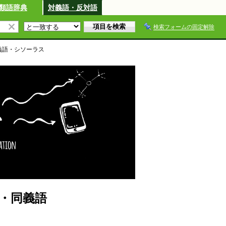
類語辞典
対義語・反対語
検索フォームの固定解除
義語・シソーラス
・同義語