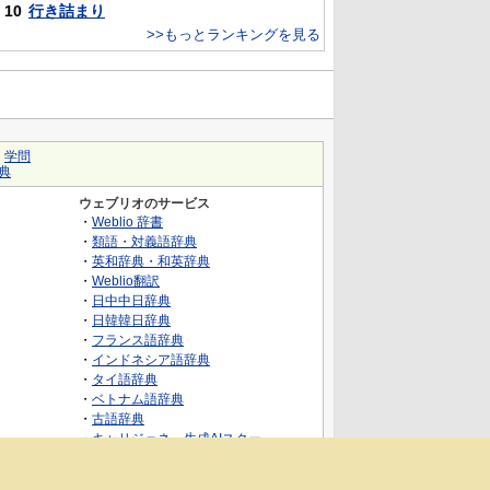
10
行き詰まり
>>もっとランキングを見る
｜
学問
典
ウェブリオのサービス
・
Weblio 辞書
・
類語・対義語辞典
・
英和辞典・和英辞典
・
Weblio翻訳
・
日中中日辞典
・
日韓韓日辞典
・
フランス語辞典
・
インドネシア語辞典
・
タイ語辞典
・
ベトナム語辞典
・
古語辞典
・
キャリジェネ～生成AIスクー
ル・AIスキルでキャリアアップ～