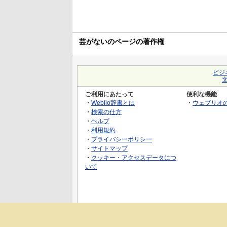
芸がないのページの著作権
ビジ
ご利用にあたって
便利な機能
・
Weblio辞書とは
・
ウェブリオ
・
検索の仕方
・
ヘルプ
・
利用規約
・
プライバシーポリシー
・
サイトマップ
・
クッキー・アクセスデータにつ
いて