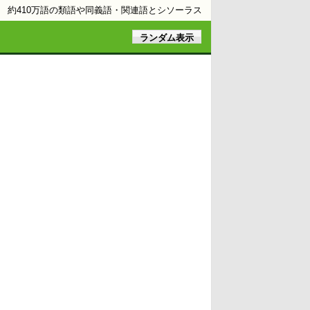
約410万語の類語や同義語・関連語とシソーラス