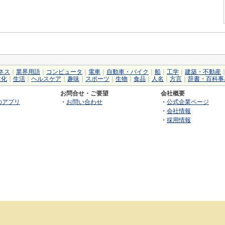
ネス
｜
業界用語
｜
コンピュータ
｜
電車
｜
自動車・バイク
｜
船
｜
工学
｜
建築・不動産
文化
｜
生活
｜
ヘルスケア
｜
趣味
｜
スポーツ
｜
生物
｜
食品
｜
人名
｜
方言
｜
辞書・百科事
お問合せ・ご要望
会社概要
のアプリ
・
お問い合わせ
・
公式企業ページ
・
会社情報
・
採用情報