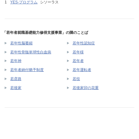
YES-プログラム
シソーラス
「若年者就職基礎能力修得支援事業」の隣のことば
若年性脳萎縮
若年性認知症
若年性骨髄単球性白血病
若年様
若年神
若年者
若年者納付猶予制度
若年運転者
若彦路
若役
若後家
若後家卯の花重