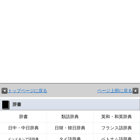
トップページに戻る
ページ上部に戻る
辞書
辞書
類語辞典
英和・和英辞典
日中・中日辞典
日韓・韓日辞典
フランス語辞典
タイ語辞典
ベトナム語辞典
インドネシア語辞典