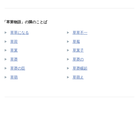
「草莱物語」の隣のことば
草草になる
草草不一
草荷
草莓
草莱
草莱子
草莽
草莽の
草莽の臣
草莽崛起
草萌
草萌え