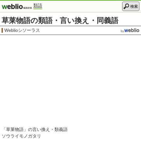
類語
検索
草莱物語の類語・言い換え・同義語
Weblioシソーラス
「
草莱物語
」の言い換え・類義語
ソウライモノガタリ