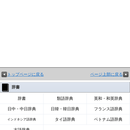
トップページに戻る
ページ上部に戻る
辞書
辞書
類語辞典
英和・和英辞典
日中・中日辞典
日韓・韓日辞典
フランス語辞典
タイ語辞典
ベトナム語辞典
インドネシア語辞典
古語辞典