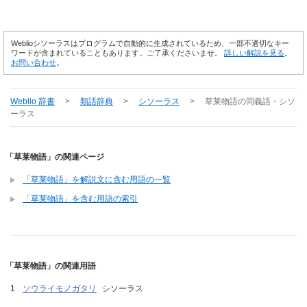
Weblioシソーラスはプログラムで自動的に生成されているため、一部不適切なキー
ワードが含まれていることもあります。ご了承くださいませ。
詳しい解説を見る
。
お問い合わせ
。
Weblio 辞書
>
類語辞典
>
シソーラス
>
草莱物語
の同義語・シソ
ーラス
「草莱物語」の関連ページ
「草莱物語」を解説文に含む用語の一覧
「草莱物語」を含む用語の索引
「草莱物語」の関連用語
ソウライモノガタリ
シソーラス