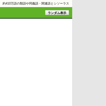
約410万語の類語や同義語・関連語とシソーラス