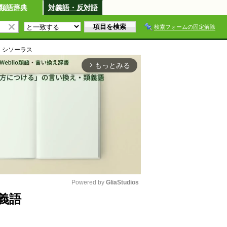
類語辞典
対義語・反対語
検索フォームの固定解除
・シソーラス
もっとみる
arrow_forward_ios
Powered by 
GliaStudios
義語
M
u