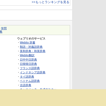
>>もっとランキングを見る
｜
学問
典
ウェブリオのサービス
・
Weblio 辞書
・
類語・対義語辞典
・
英和辞典・和英辞典
・
Weblio翻訳
・
日中中日辞典
・
日韓韓日辞典
・
フランス語辞典
・
インドネシア語辞典
・
タイ語辞典
・
ベトナム語辞典
・
古語辞典
・
キャリジェネ～生成AIスクー
ル・AIスキルでキャリアアップ～