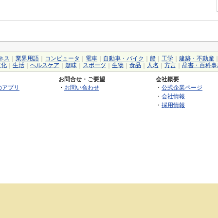
ネス
｜
業界用語
｜
コンピュータ
｜
電車
｜
自動車・バイク
｜
船
｜
工学
｜
建築・不動産
文化
｜
生活
｜
ヘルスケア
｜
趣味
｜
スポーツ
｜
生物
｜
食品
｜
人名
｜
方言
｜
辞書・百科事
お問合せ・ご要望
会社概要
のアプリ
・
お問い合わせ
・
公式企業ページ
・
会社情報
・
採用情報
©2026 GRAS Group, Inc.
RSS