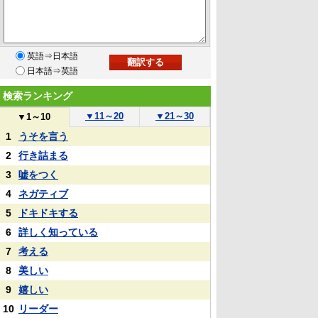
英語⇒日本語
日本語⇒英語
検索ランキング
▼
11～20
▼
21～30
▼
1～10
1
うそを言う
2
行き詰まる
3
嘘をつく
4
ネガティブ
5
ドキドキする
6
詳しく知っている
7
考える
8
美しい
9
嬉しい
10
リーダー