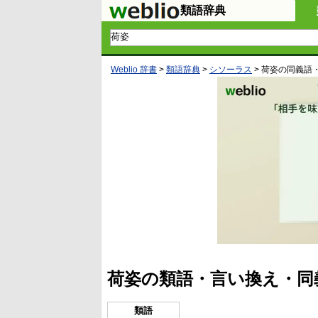
類語辞典
Weblio 辞書
>
類語辞典
>
シソーラス
>
荷姿
の同義語
荷姿の類語・言い換え・同
類語