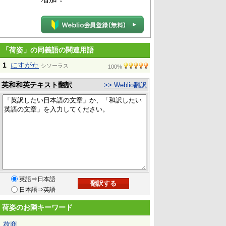
「荷姿」の同義語の関連用語
1
にすがた
シソーラス
100%
英和和英テキスト翻訳
>> Weblio翻訳
英語⇒日本語
日本語⇒英語
荷姿のお隣キーワード
荷商