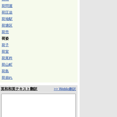
荷問屋
荷圧迫
荷坳駅
荷塘区
荷売
荷姿
荷子
荷室
荷尾杵
荷山町
荷島
荷崩れ
英和和英テキスト翻訳
>> Weblio翻訳