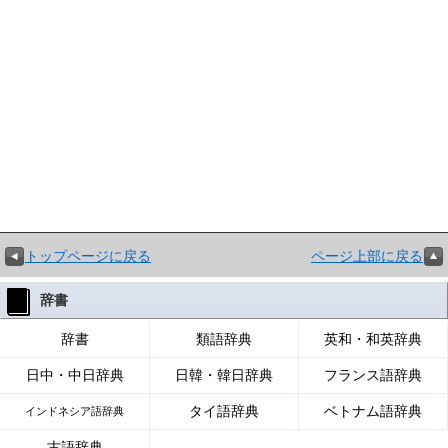
トップページに戻る
ページ上部に戻る
辞書
辞書
類語辞典
英和・和英辞典
日中・中日辞典
日韓・韓日辞典
フランス語辞典
タイ語辞典
ベトナム語辞典
インドネシア語辞典
古語辞典