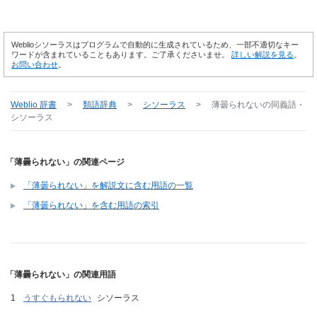
Weblioシソーラスはプログラムで自動的に生成されているため、一部不適切なキー
ワードが含まれていることもあります。ご了承くださいませ。
詳しい解説を見る
。
お問い合わせ
。
Weblio 辞書
>
類語辞典
>
シソーラス
>
薄曇られない
の同義語・
シソーラス
「薄曇られない」の関連ページ
「薄曇られない」を解説文に含む用語の一覧
「薄曇られない」を含む用語の索引
「薄曇られない」の関連用語
うすぐもられない
シソーラス