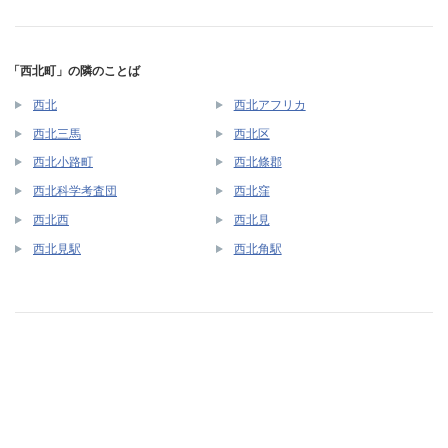
「西北町」の隣のことば
西北
西北アフリカ
西北三馬
西北区
西北小路町
西北條郡
西北科学考査団
西北窪
西北西
西北見
西北見駅
西北角駅