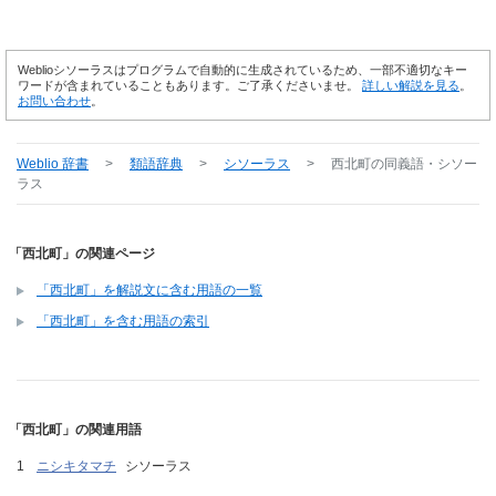
Weblioシソーラスはプログラムで自動的に生成されているため、一部不適切なキー
ワードが含まれていることもあります。ご了承くださいませ。
詳しい解説を見る
。
お問い合わせ
。
Weblio 辞書
>
類語辞典
>
シソーラス
>
西北町
の同義語・シソー
ラス
「西北町」の関連ページ
「西北町」を解説文に含む用語の一覧
「西北町」を含む用語の索引
「西北町」の関連用語
ニシキタマチ
シソーラス