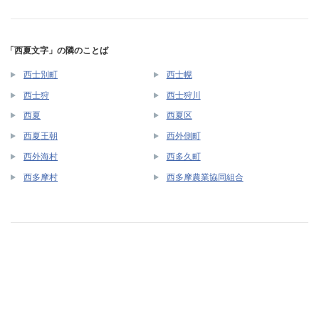
「西夏文字」の隣のことば
西士別町
西士幌
西士狩
西士狩川
西夏
西夏区
西夏王朝
西外側町
西外海村
西多久町
西多摩村
西多摩農業協同組合