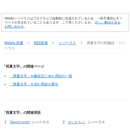
Weblioシソーラスはプログラムで自動的に生成されているため、一部不適切なキー
ワードが含まれていることもあります。ご了承くださいませ。
詳しい解説を見る
。
お問い合わせ
。
Weblio 辞書
>
類語辞典
>
シソーラス
>
西夏文字
の同義語・シソ
ーラス
「西夏文字」の関連ページ
「西夏文字」を解説文に含む用語の一覧
「西夏文字」を含む用語の索引
「西夏文字」の関連用語
Tangut script
シソーラス
せいかもじ
シソーラス