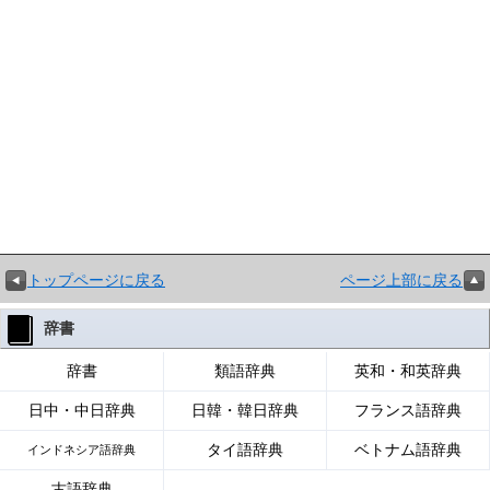
トップページに戻る
ページ上部に戻る
辞書
辞書
類語辞典
英和・和英辞典
日中・中日辞典
日韓・韓日辞典
フランス語辞典
タイ語辞典
ベトナム語辞典
インドネシア語辞典
古語辞典