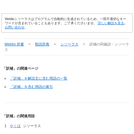
Weblioシソーラスはプログラムで自動的に生成されているため、一部不適切なキー
ワードが含まれていることもあります。ご了承くださいませ。
詳しい解説を見る
。
お問い合わせ
。
Weblio 辞書
>
類語辞典
>
シソーラス
>
訳補
の同義語・シソーラ
ス
「訳補」の関連ページ
「訳補」を解説文に含む用語の一覧
「訳補」を含む用語の索引
「訳補」の関連用語
やくほ
シソーラス