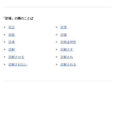
「訳補」の隣のことば
訳立
訳筆
訳経
訳義
訳者
訳能金持性
訳解
訳解さす
訳解させる
訳解され
訳解されない
訳解される