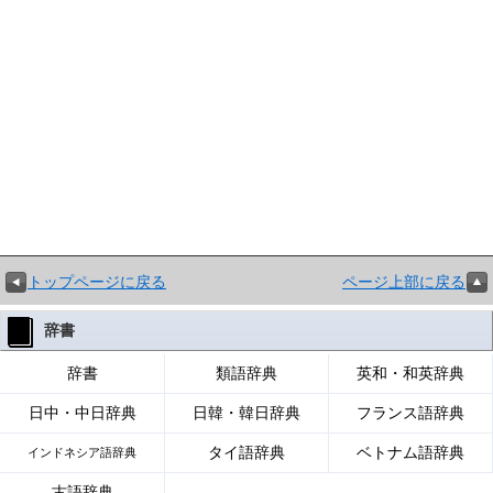
トップページに戻る
ページ上部に戻る
辞書
辞書
類語辞典
英和・和英辞典
日中・中日辞典
日韓・韓日辞典
フランス語辞典
タイ語辞典
ベトナム語辞典
インドネシア語辞典
古語辞典