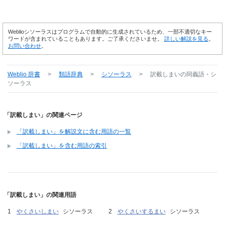
Weblioシソーラスはプログラムで自動的に生成されているため、一部不適切なキー
ワードが含まれていることもあります。ご了承くださいませ。
詳しい解説を見る
。
お問い合わせ
。
Weblio 辞書
>
類語辞典
>
シソーラス
>
訳載しまい
の同義語・シ
ソーラス
「訳載しまい」の関連ページ
「訳載しまい」を解説文に含む用語の一覧
「訳載しまい」を含む用語の索引
「訳載しまい」の関連用語
やくさいしまい
シソーラス
やくさいするまい
シソーラス