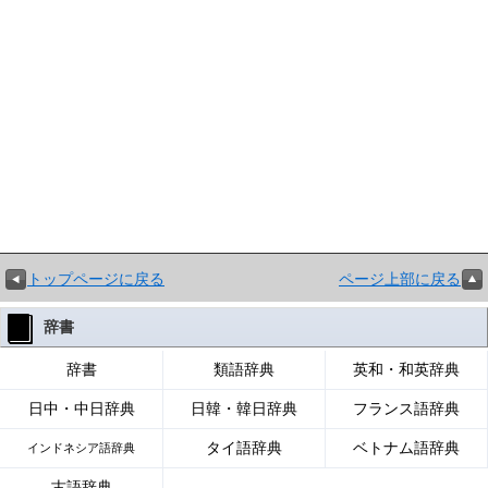
トップページに戻る
ページ上部に戻る
辞書
辞書
類語辞典
英和・和英辞典
日中・中日辞典
日韓・韓日辞典
フランス語辞典
タイ語辞典
ベトナム語辞典
インドネシア語辞典
古語辞典