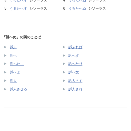
うったへず
シソーラス
うったへぬ
シソーラス
うるたへず
シソーラス
うるたへぬ
シソーラス
「訴へぬ」の隣のことば
訴ふ
訴ふれば
訴へ
訴へず
訴へたし
訴へたり
訴へよ
訴へ文
訴人
訴人さす
訴人させる
訴人され