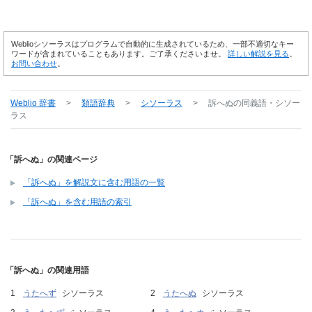
Weblioシソーラスはプログラムで自動的に生成されているため、一部不適切なキー
ワードが含まれていることもあります。ご了承くださいませ。
詳しい解説を見る
。
お問い合わせ
。
Weblio 辞書
>
類語辞典
>
シソーラス
>
訴へぬ
の同義語・シソー
ラス
「訴へぬ」の関連ページ
「訴へぬ」を解説文に含む用語の一覧
「訴へぬ」を含む用語の索引
「訴へぬ」の関連用語
うたへず
シソーラス
うたへぬ
シソーラス