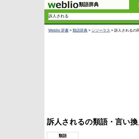
類語辞典
Weblio 辞書
>
類語辞典
>
シソーラス
>
訴人される
の
L
/
U
o
n
a
m
d
u
e
t
d
e
:
4
訴人されるの類語・言い換
5
.
3
3
類語