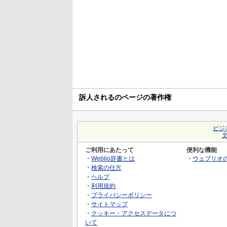
訴人されるのページの著作権
ビジ
ご利用にあたって
便利な機能
・
Weblio辞書とは
・
ウェブリオ
・
検索の仕方
・
ヘルプ
・
利用規約
・
プライバシーポリシー
・
サイトマップ
・
クッキー・アクセスデータにつ
いて