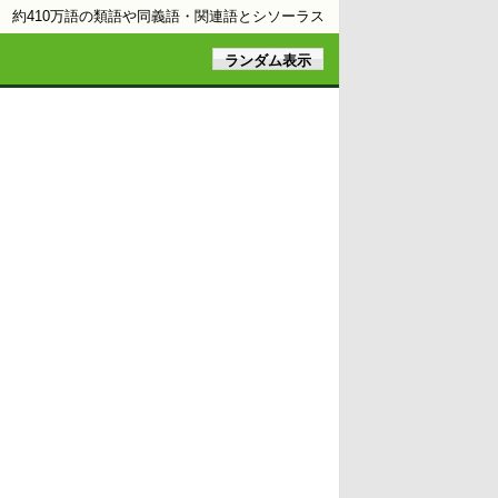
約410万語の類語や同義語・関連語とシソーラス