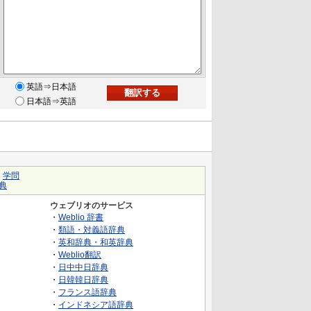
英語⇒日本語
日本語⇒英語
｜
学問
典
ウェブリオのサービス
・
Weblio 辞書
・
類語・対義語辞典
・
英和辞典・和英辞典
・
Weblio翻訳
・
日中中日辞典
・
日韓韓日辞典
・
フランス語辞典
・
インドネシア語辞典