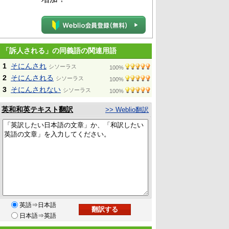
「訴人される」の同義語の関連用語
1
そにんされ
シソーラス
100%
2
そにんされる
シソーラス
100%
3
そにんされない
シソーラス
100%
英和和英テキスト翻訳
>> Weblio翻訳
英語⇒日本語
日本語⇒英語