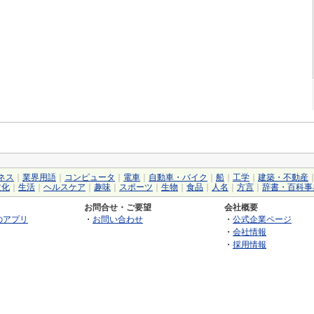
ネス
｜
業界用語
｜
コンピュータ
｜
電車
｜
自動車・バイク
｜
船
｜
工学
｜
建築・不動産
文化
｜
生活
｜
ヘルスケア
｜
趣味
｜
スポーツ
｜
生物
｜
食品
｜
人名
｜
方言
｜
辞書・百科事
お問合せ・ご要望
会社概要
のアプリ
・
お問い合わせ
・
公式企業ページ
・
会社情報
・
採用情報