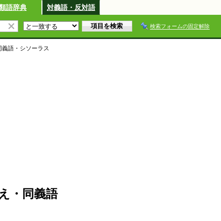
類語辞典
対義語・反対語
検索フォームの固定解除
同義語・シソーラス
え・同義語