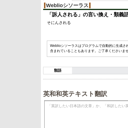
%
Weblioシソーラス
「
訴人される
」の言い換え・類義
そにんされる
Weblioシソーラスはプログラムで自動的に生成
含まれていることもあります。ご了承くださいま
類語
英和和英テキスト翻訳