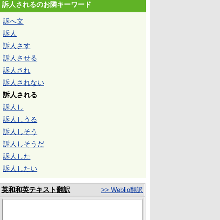
訴人されるのお隣キーワード
訴へ文
訴人
訴人さす
訴人させる
訴人され
訴人されない
訴人される
訴人し
訴人しうる
訴人しそう
訴人しそうだ
訴人した
訴人したい
英和和英テキスト翻訳
>> Weblio翻訳