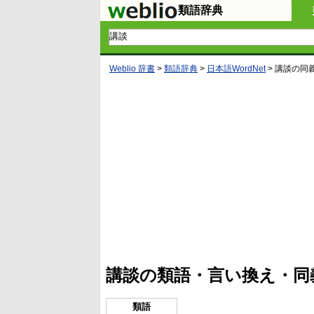
類語辞典
Weblio 辞書
>
類語辞典
>
日本語WordNet
>
講談
の同
L
/
U
o
n
a
m
d
u
e
t
d
e
:
4
講談の類語・言い換え・同
1
.
2
1
類語