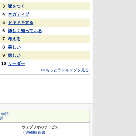
3
嘘をつく
4
ネガティブ
5
ドキドキする
6
詳しく知っている
7
考える
8
美しい
9
嬉しい
10
リーダー
>>もっとランキングを見る
｜
学問
典
ウェブリオのサービス
・
Weblio 辞書