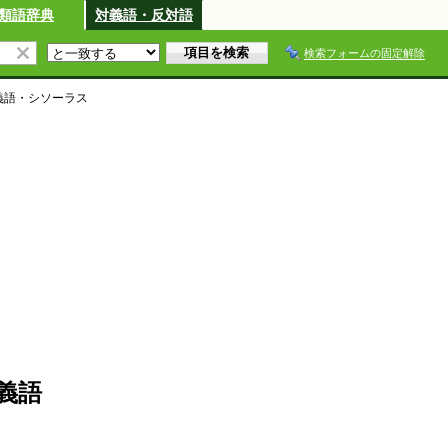
類語辞典
対義語・反対語
検索フォームの固定解除
義語・シソーラス
義語