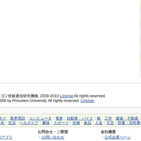
版 (C) 情報通信研究機構, 2009-2010
License
All rights reserved.
06 by Princeton University. All rights reserved.
License
ネス
｜
業界用語
｜
コンピュータ
｜
電車
｜
自動車・バイク
｜
船
｜
工学
｜
建築・不動産
文化
｜
生活
｜
ヘルスケア
｜
趣味
｜
スポーツ
｜
生物
｜
食品
｜
人名
｜
方言
｜
辞書・百科事
お問合せ・ご要望
会社概要
のアプリ
・
お問い合わせ
・
公式企業ページ