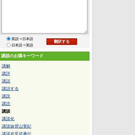
英語⇒日本語
日本語⇒英語
講談のお隣キーワード
講解
講評
講話
講話する
講説
講読
講談
講談化
講談妹背山実紀
講談岩見武勇伝