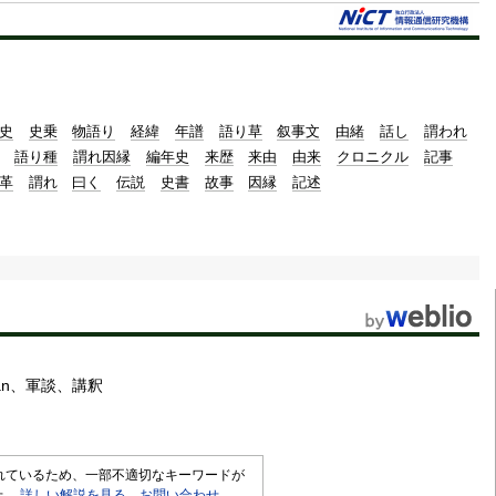
史
史乗
物語り
経緯
年譜
語り草
叙事文
由緒
話し
謂われ
語り種
謂れ因縁
編年史
来歴
来由
由来
クロニクル
記事
革
謂れ
曰く
伝説
史書
故事
因縁
記述
an
軍談
講釈
されているため、一部不適切なキーワードが
せ。
詳しい解説を見る
。
お問い合わせ
。