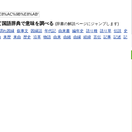
て国語辞典で意味を調べる
(辞書の解説ページにジャンプします)
謂れ因縁
叙事文
因縁話
年代記
由来書
編年史
語り種
語り草
伝説
史
由
来歴
来由
歴史
沿革
物語
由来
由緒
由縁
経緯
言伝
記事
記述
記