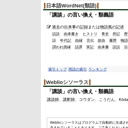
%
日本語WordNet(類語)
「
講談
」の言い換え・類義語
過去
の
出来事
の
記録
または
物語
風の
記述
話説
由来書き
ヒストリ
青史
所記
歴
話
年代記
由縁
言伝
故由
履歴
物語
謂われ因縁
話譚
実記
由来書
説話
沿
索引トップ
用語の索引
ランキング
Weblioシソーラス
「
講談
」の言い換え・類義語
講談師
講釈師
コウダン
こうだん
Kōd
Weblioシソーラスはプログラムで自動的に生成
含まれていることもあります。ご了承くださいま