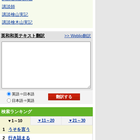
講談師
講談檜山実記
講談檜木山実記
英和和英テキスト翻訳
>> Weblio翻訳
英語⇒日本語
日本語⇒英語
検索ランキング
▼
11～20
▼
21～30
▼
1～10
1
うそを言う
2
行き詰まる