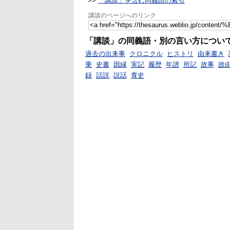
>>
「講談」を含む同義語の索引
講談のページへのリンク
「講談」の同義語・別の言い方につい
過去の出来事
クロニクル
ヒストリ
由来書き
乗
史書
因縁
実記
履歴
年譜
所記
故事
故
録
話説
説話
青史