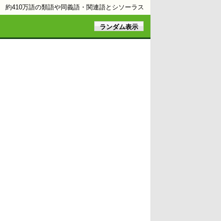
約410万語の類語や同義語・関連語とシソーラス