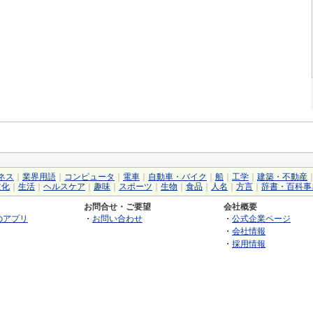
ネス
｜
業界用語
｜
コンピュータ
｜
電車
｜
自動車・バイク
｜
船
｜
工学
｜
建築・不動産
文化
｜
生活
｜
ヘルスケア
｜
趣味
｜
スポーツ
｜
生物
｜
食品
｜
人名
｜
方言
｜
辞書・百科事
お問合せ・ご要望
会社概要
のアプリ
・
お問い合わせ
・
公式企業ページ
・
会社情報
・
採用情報