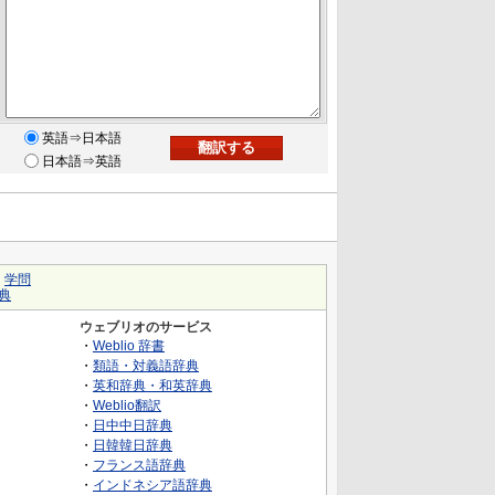
英語⇒日本語
日本語⇒英語
｜
学問
典
ウェブリオのサービス
・
Weblio 辞書
・
類語・対義語辞典
・
英和辞典・和英辞典
・
Weblio翻訳
・
日中中日辞典
・
日韓韓日辞典
・
フランス語辞典
・
インドネシア語辞典