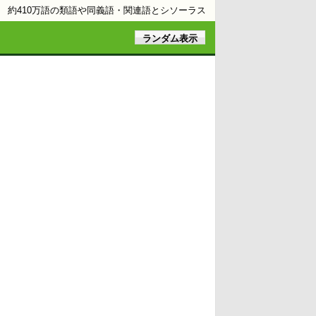
約410万語の類語や同義語・関連語とシソーラス