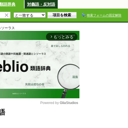
類語辞典
対義語・反対語
検索フォームの固定解除
シソーラス
もっとみる
arrow_forward_ios
Powered by 
GliaStudios
語
M
u