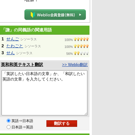
「譫」の同義語の関連用語
1
せんご
シソーラス
100%
2
たわごと
シソーラス
100%
3
せん
シソーラス
56%
英和和英テキスト翻訳
>> Weblio翻訳
英語⇒日本語
日本語⇒英語