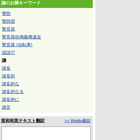
譫のお隣キーワード
警防
警防団
警音器
警音器吹鳴義務違反
警音器 (自転車)
譩譆穴
譫
譫妄
譫妄的
譫妄的な
譫妄的なる
譫妄的に
譫言
英和和英テキスト翻訳
>> Weblio翻訳