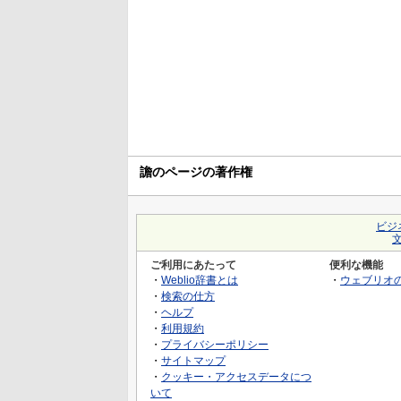
譫のページの著作権
ビジ
ご利用にあたって
便利な機能
・
Weblio辞書とは
・
ウェブリオ
・
検索の仕方
・
ヘルプ
・
利用規約
・
プライバシーポリシー
・
サイトマップ
・
クッキー・アクセスデータにつ
いて