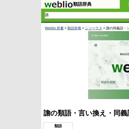
類語辞典
Weblio 辞書
>
類語辞典
>
シソーラス
>
譫
の同義語・
譫の類語・言い換え・同義
類語