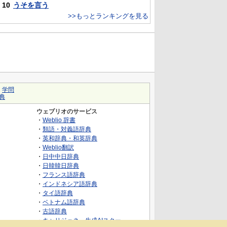
10
うそを言う
>>もっとランキングを見る
｜
学問
典
ウェブリオのサービス
・
Weblio 辞書
・
類語・対義語辞典
・
英和辞典・和英辞典
・
Weblio翻訳
・
日中中日辞典
・
日韓韓日辞典
・
フランス語辞典
・
インドネシア語辞典
・
タイ語辞典
・
ベトナム語辞典
・
古語辞典
・
キャリジェネ～生成AIスクー