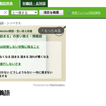
類語辞典
対義語・反対語
検索フォームの固定解除
義語・シソーラス
もっとみる
arrow_forward_ios
Powered by 
GliaStudios
義語
M
u