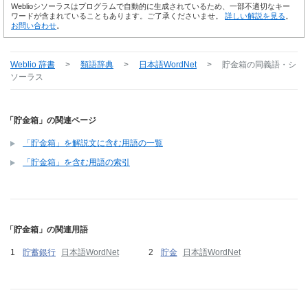
Weblioシソーラスはプログラムで自動的に生成されているため、一部不適切なキー
ワードが含まれていることもあります。ご了承くださいませ。
詳しい解説を見る
。
お問い合わせ
。
Weblio 辞書
>
類語辞典
>
日本語WordNet
>
貯金箱
の同義語・シ
ソーラス
「貯金箱」の関連ページ
「貯金箱」を解説文に含む用語の一覧
「貯金箱」を含む用語の索引
「貯金箱」の関連用語
貯蓄銀行
日本語WordNet
貯金
日本語WordNet