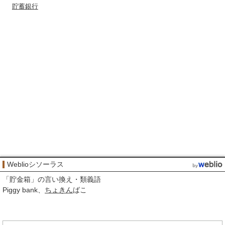
貯蓄銀行
Weblioシソーラス
「
貯金箱
」の言い換え・類義語
Piggy bank
ちょきん
ばこ