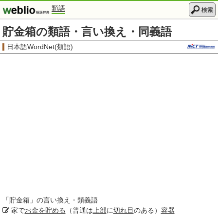
類語
検索
貯金箱の類語・言い換え・同義語
日本語WordNet(類語)
「
貯金箱
」の言い換え・類義語
家で
お金を貯める
（普通は
上部
に
切れ目
のある）
容器