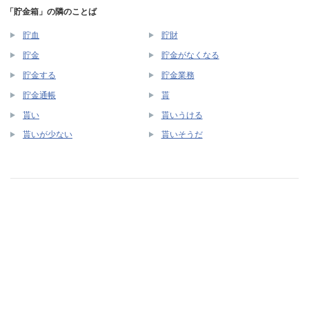
「貯金箱」の隣のことば
貯血
貯財
貯金
貯金がなくなる
貯金する
貯金業務
貯金通帳
貰
貰い
貰いうける
貰いが少ない
貰いそうだ