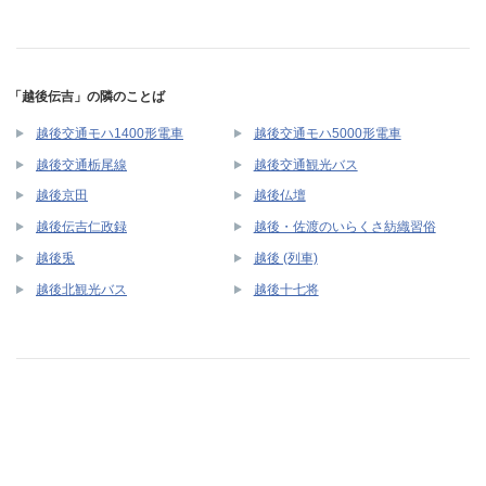
「越後伝吉」の隣のことば
越後交通モハ1400形電車
越後交通モハ5000形電車
越後交通栃尾線
越後交通観光バス
越後京田
越後仏壇
越後伝吉仁政録
越後・佐渡のいらくさ紡織習俗
越後兎
越後 (列車)
越後北観光バス
越後十七将