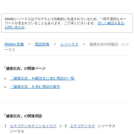
Weblioシソーラスはプログラムで自動的に生成されているため、一部不適切なキー
ワードが含まれていることもあります。ご了承くださいませ。
詳しい解説を見る
。
お問い合わせ
。
Weblio 辞書
>
類語辞典
>
シソーラス
>
越後伝吉
の同義語・シソ
ーラス
「越後伝吉」の関連ページ
「越後伝吉」を解説文に含む用語の一覧
「越後伝吉」を含む用語の索引
「越後伝吉」の関連用語
エチゴデンキチジンセイロク
シ
エチゴデンキチ
シソーラス
ソーラス