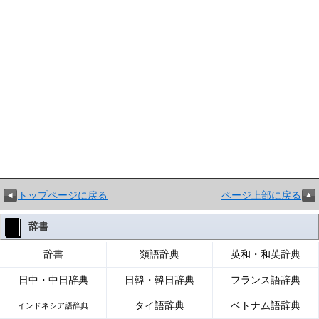
トップページに戻る
ページ上部に戻る
辞書
辞書
類語辞典
英和・和英辞典
日中・中日辞典
日韓・韓日辞典
フランス語辞典
タイ語辞典
ベトナム語辞典
インドネシア語辞典