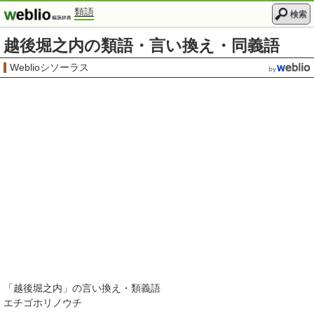
類語
検索
越後堀之内の類語・言い換え・同義語
Weblioシソーラス
「
越後堀之内
」の言い換え・類義語
エチゴホリノウチ