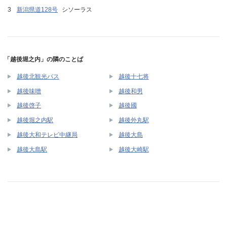
新潟県道128号
シソーラス
「越後堀之内」の隣のことば
越後北観光バス
越後十七将
越後味噌
越後和男
越後啓子
越後國
越後堀之内駅
越後外丸駅
越後大和テレビ中継局
越後大島
越後大島駅
越後大崎駅