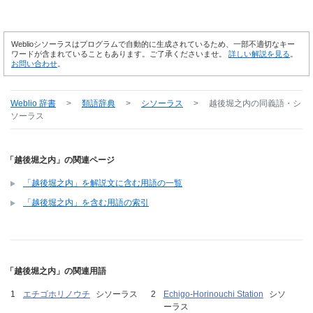
Weblioシソーラスはプログラムで自動的に生成されているため、一部不適切なキー
ワードが含まれていることもあります。ご了承くださいませ。
詳しい解説を見る
。
お問い合わせ
。
Weblio 辞書
>
類語辞典
>
シソーラス
>
越後堀之内
の同義語・シ
ソーラス
「越後堀之内」の関連ページ
「越後堀之内」を解説文に含む用語の一覧
「越後堀之内」を含む用語の索引
「越後堀之内」の関連用語
エチゴホリノウチ
シソーラス
Echigo-Horinouchi Station
シソ
ーラス