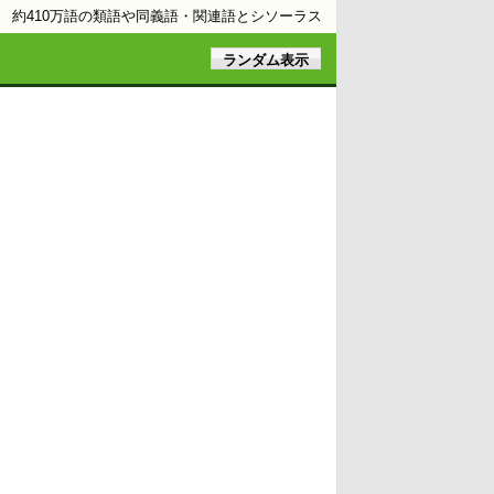
約410万語の類語や同義語・関連語とシソーラス