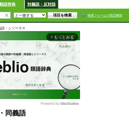
類語辞典
対義語・反対語
検索フォームの固定解除
義語・シソーラス
もっとみる
arrow_forward_ios
Powered by 
GliaStudios
・同義語
M
u