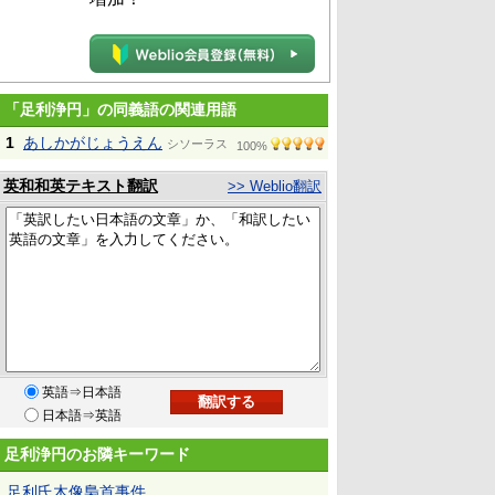
「足利浄円」の同義語の関連用語
1
あしかがじょうえん
シソーラス
100%
英和和英テキスト翻訳
>> Weblio翻訳
英語⇒日本語
日本語⇒英語
足利浄円のお隣キーワード
足利氏木像梟首事件