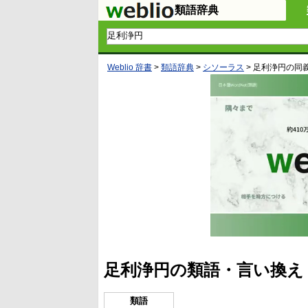
類語辞典
Weblio 辞書
>
類語辞典
>
シソーラス
>
足利浄円
の同
足利浄円の類語・言い換え
類語