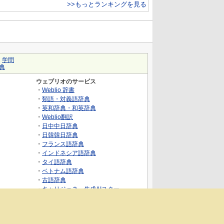
>>もっとランキングを見る
｜
学問
典
ウェブリオのサービス
・
Weblio 辞書
・
類語・対義語辞典
・
英和辞典・和英辞典
・
Weblio翻訳
・
日中中日辞典
・
日韓韓日辞典
・
フランス語辞典
・
インドネシア語辞典
・
タイ語辞典
・
ベトナム語辞典
・
古語辞典
・
キャリジェネ～生成AIスクー
ル・AIスキルでキャリアアップ～