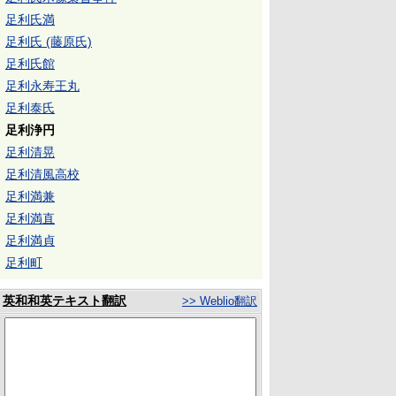
足利氏満
足利氏 (藤原氏)
足利氏館
足利永寿王丸
足利泰氏
足利浄円
足利清晃
足利清風高校
足利満兼
足利満直
足利満貞
足利町
英和和英テキスト翻訳
>> Weblio翻訳