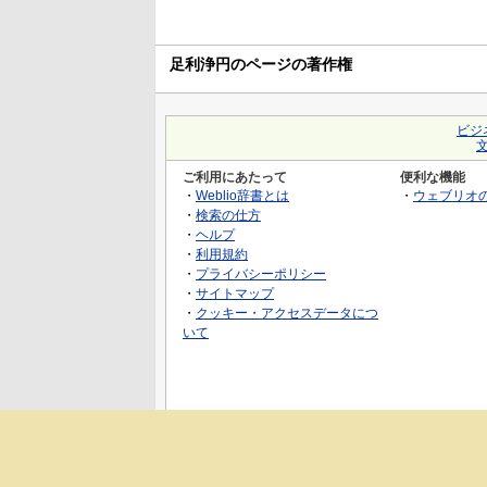
足利浄円のページの著作権
ビジ
ご利用にあたって
便利な機能
・
Weblio辞書とは
・
ウェブリオ
・
検索の仕方
・
ヘルプ
・
利用規約
・
プライバシーポリシー
・
サイトマップ
・
クッキー・アクセスデータにつ
いて