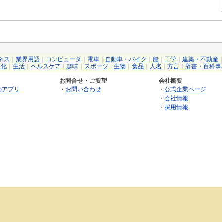
ネス
｜
業界用語
｜
コンピュータ
｜
電車
｜
自動車・バイク
｜
船
｜
工学
｜
建築・不動産
文化
｜
生活
｜
ヘルスケア
｜
趣味
｜
スポーツ
｜
生物
｜
食品
｜
人名
｜
方言
｜
辞書・百科事
お問合せ・ご要望
会社概要
のアプリ
・
お問い合わせ
・
公式企業ページ
・
会社情報
・
採用情報
©2026 GRAS Group, Inc.
RSS