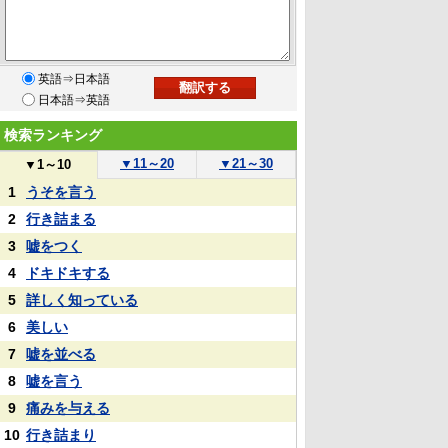
英語⇒日本語
日本語⇒英語
検索ランキング
▼
11～20
▼
21～30
▼
1～10
1
うそを言う
2
行き詰まる
3
嘘をつく
4
ドキドキする
5
詳しく知っている
6
美しい
7
嘘を並べる
8
嘘を言う
9
痛みを与える
10
行き詰まり