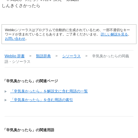
しんきくさかったら
Weblioシソーラスはプログラムで自動的に生成されているため、一部不適切なキー
ワードが含まれていることもあります。ご了承くださいませ。
詳しい解説を見る
。
お問い合わせ
。
Weblio 辞書
>
類語辞典
>
シソーラス
>
辛気臭かったら
の同義
語・シソーラス
「辛気臭かったら」の関連ページ
「辛気臭かったら」を解説文に含む用語の一覧
「辛気臭かったら」を含む用語の索引
「辛気臭かったら」の関連用語