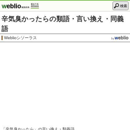
類語
検索
辛気臭かったらの類語・言い換え・同義
語
Weblioシソーラス
「
辛気臭かったら
」の言い換え・類義語