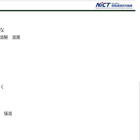
t
e
な
追駆
追蹤
く
猛追