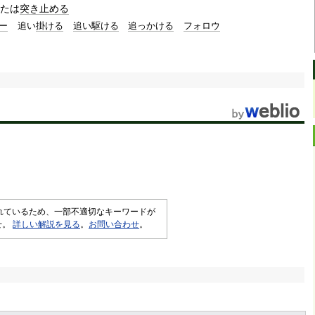
たは
突き止める
ー
追い
掛ける
追い駆ける
追っかける
フォロウ
されているため、一部不適切なキーワードが
せ。
詳しい解説を見る
。
お問い合わせ
。