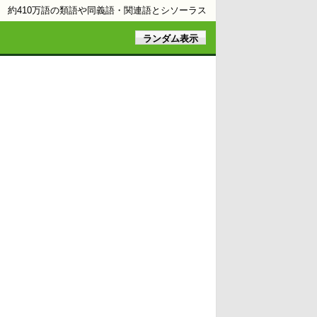
約410万語の類語や同義語・関連語とシソーラス