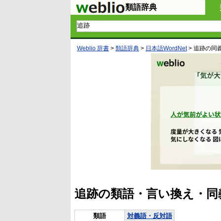
類語辞典
Weblio 辞書
>
類語辞典
>
日本語WordNet
>
追跡
の同
追跡の類語・言い換え・同
類語
対義語・反対語