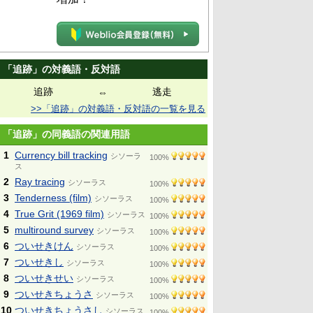
「追跡」の対義語・反対語
追跡
逃走
⇔
>>「追跡」の対義語・反対語の一覧を見る
「追跡」の同義語の関連用語
1
Currency bill tracking
シソーラ
100%
ス
2
Ray tracing
シソーラス
100%
3
Tenderness (film)
シソーラス
100%
4
True Grit (1969 film)
シソーラス
100%
5
multiround survey
シソーラス
100%
6
ついせきけん
シソーラス
100%
7
ついせきし
シソーラス
100%
8
ついせきせい
シソーラス
100%
9
ついせきちょうさ
シソーラス
100%
10
ついせきちょうさし
シソーラス
100%