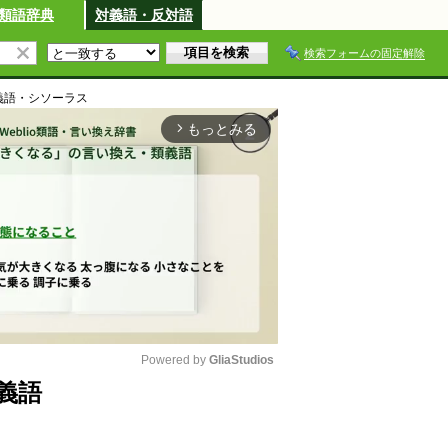
類語辞典
対義語・反対語
検索フォームの固定解除
義語・シソーラス
もっとみる
arrow_forward_ios
Powered by 
GliaStudios
義語
M
u