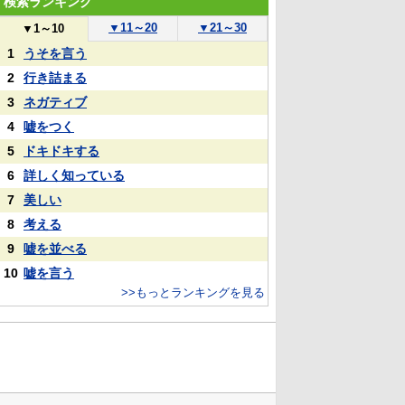
検索ランキング
▼
11～20
▼
21～30
▼
1～10
1
うそを言う
2
行き詰まる
3
ネガティブ
4
嘘をつく
5
ドキドキする
6
詳しく知っている
7
美しい
8
考える
9
嘘を並べる
10
嘘を言う
>>もっとランキングを見る