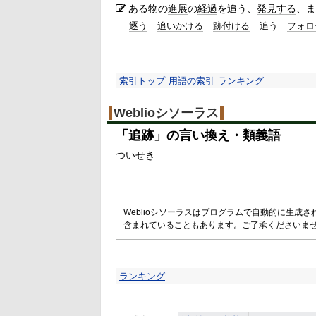
ある物の
進展
の
経過
を追う、
発見する
、ま
逐う
追いかける
跡付ける
追う
フォロ
索引トップ
用語の索引
ランキング
Weblioシソーラス
「
追跡
」の言い換え・類義語
ついせき
Weblioシソーラスはプログラムで自動的に生成
含まれていることもあります。ご了承くださいま
ランキング