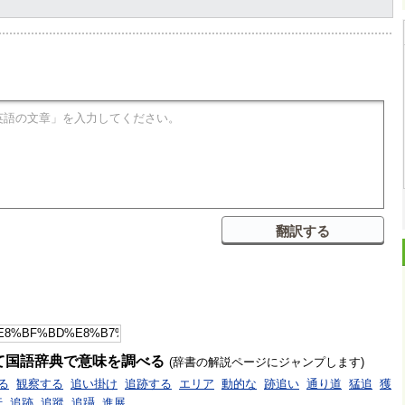
て国語辞典で意味を調べる
(辞書の解説ページにジャンプします)
る
観察する
追い掛け
追跡する
エリア
動的な
跡追い
通り道
猛追
獲
行
追跡
追蹤
追躡
進展