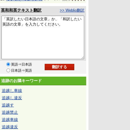
英和和英テキスト翻訳
>> Weblio翻訳
英語⇒日本語
日本語⇒英語
追跡のお隣キーワード
追越し車線
追越し違反
追越す
追越禁止
追越車線
追越違反