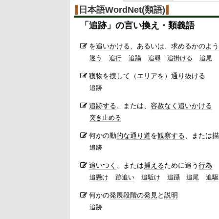
日本語WordNet(類語)
「
追跡
」の言い換え・類義語
を
追いかける
、あるいは、
求め
るか
のよう
逐う
追行
追躡
追尋
追掛ける
追尾
獲物
を
捜して
（
エリア
を）
通り抜ける
追跡
追跡する
、または、
容赦なく
追いかける
突き止める
何かの動
的な
通り道
を
観察する
、または描
追跡
追いつく
、または
捕える
ために追う
行為
追懸け
跡追い
追駈け
追躡
追尾
追駆
何かの
発展
段階の
発見
と
説明
追跡