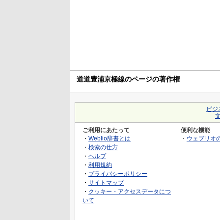
道道豊浦京極線のページの著作権
ビジ
ご利用にあたって
便利な機能
・
Weblio辞書とは
・
ウェブリオ
・
検索の仕方
・
ヘルプ
・
利用規約
・
プライバシーポリシー
・
サイトマップ
・
クッキー・アクセスデータにつ
いて