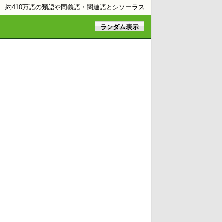
約410万語の類語や同義語・関連語とシソーラス