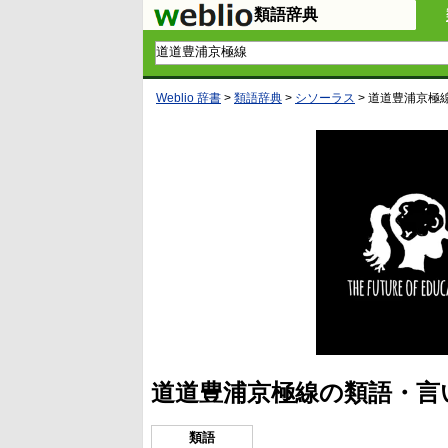
類語辞典
Weblio 辞書
>
類語辞典
>
シソーラス
>
道道豊浦京極
道道豊浦京極線の類語・言
類語