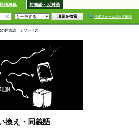
類語辞典
対義語・反対語
検索フォームの固定解除
線
の同義語・シソーラス
い換え・同義語