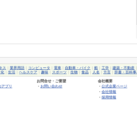
ネス
｜
業界用語
｜
コンピュータ
｜
電車
｜
自動車・バイク
｜
船
｜
工学
｜
建築・不動産
文化
｜
生活
｜
ヘルスケア
｜
趣味
｜
スポーツ
｜
生物
｜
食品
｜
人名
｜
方言
｜
辞書・百科事
お問合せ・ご要望
会社概要
のアプリ
・
お問い合わせ
・
公式企業ページ
・
会社情報
・
採用情報