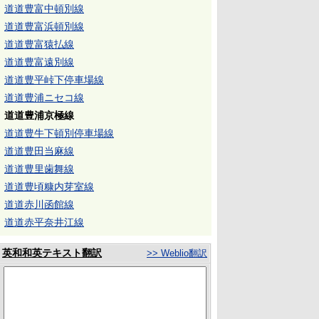
道道豊富中頓別線
道道豊富浜頓別線
道道豊富猿払線
道道豊富遠別線
道道豊平峠下停車場線
道道豊浦ニセコ線
道道豊浦京極線
道道豊牛下頓別停車場線
道道豊田当麻線
道道豊里歯舞線
道道豊頃糠内芽室線
道道赤川函館線
道道赤平奈井江線
英和和英テキスト翻訳
>> Weblio翻訳