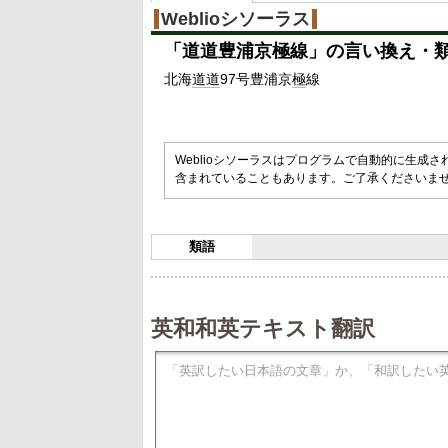
Weblioシソーラス
「
道道豊浦京極線
」の言い換え・
北海
道道
97号豊浦京
極
線
Weblioシソーラスはプログラムで自動的に生成
含まれていることもあります。ご了承くださいま
類語
英和和英テキスト翻訳