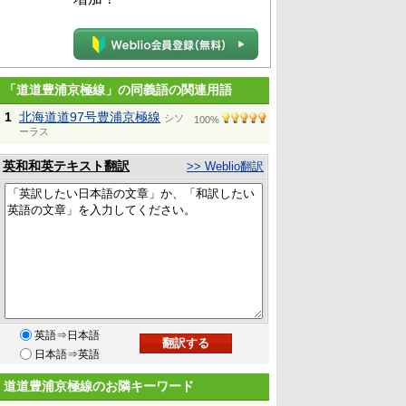
「道道豊浦京極線」の同義語の関連用語
1
北海道道97号豊浦京極線
シソ
100%
ーラス
英和和英テキスト翻訳
>> Weblio翻訳
英語⇒日本語
日本語⇒英語
道道豊浦京極線のお隣キーワード