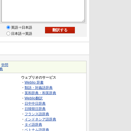
英語⇒日本語
日本語⇒英語
｜
学問
典
ウェブリオのサービス
・
Weblio 辞書
・
類語・対義語辞典
・
英和辞典・和英辞典
・
Weblio翻訳
・
日中中日辞典
・
日韓韓日辞典
・
フランス語辞典
・
インドネシア語辞典
・
タイ語辞典
・
ベトナム語辞典