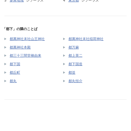
多摩地域
シソーラス
東京都
シソーラス
「都下」の隣のことば
都萬神社末社山王神社
都萬神社末社稲荷神社
都萬神社本殿
都万麻
都三十三間堂棟由来
都上英二
都下国
都下国造
都丘町
都並
都丸
都丸恒介