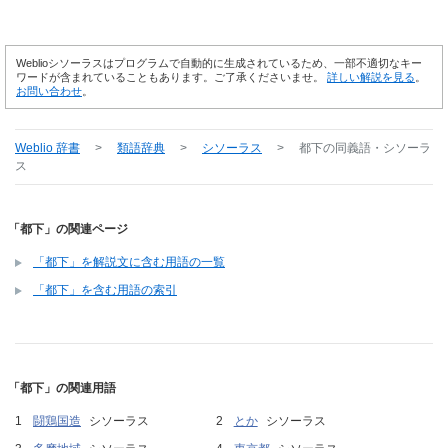
Weblioシソーラスはプログラムで自動的に生成されているため、一部不適切なキー
ワードが含まれていることもあります。ご了承くださいませ。
詳しい解説を見る
。
お問い合わせ
。
Weblio 辞書
>
類語辞典
>
シソーラス
>
都下
の同義語・シソーラ
ス
「都下」の関連ページ
「都下」を解説文に含む用語の一覧
「都下」を含む用語の索引
「都下」の関連用語
闘鶏国造
シソーラス
とか
シソーラス