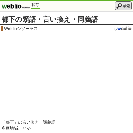
類語
検索
都下の類語・言い換え・同義語
Weblioシソーラス
「
都下
」の言い換え・類義語
多摩
地域
とか