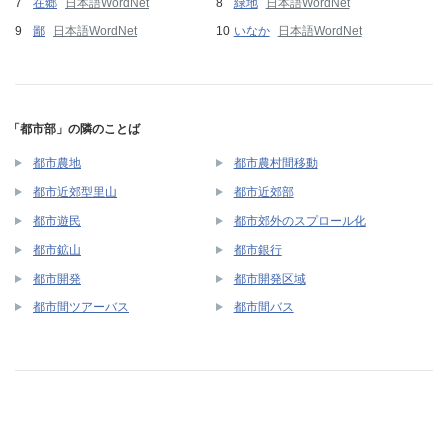
在郷
日本語WordNet
緑地
日本語WordNet
鄙
日本語WordNet
いなか
日本語WordNet
「都市部」の隣のことば
都市農地
都市農村間移動
都市近郊型里山
都市近郊部
都市遊民
都市郊外のスプロール化
都市鉱山
都市銀行
都市開発
都市開発区域
都市間ツアーバス
都市間バス