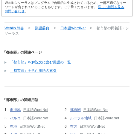
Weblioシソーラスはプログラムで自動的に生成されているため、一部不適切なキー
ワードが含まれていることもあります。ご了承くださいませ。
詳しい解説を見る
。
お問い合わせ
。
Weblio 辞書
>
類語辞典
>
日本語WordNet
>
都市部
の同義語・シ
ソーラス
「都市部」の関連ページ
「都市部」を解説文に含む用語の一覧
「都市部」を含む用語の索引
「都市部」の関連用語
市街地
日本語WordNet
都市圏
日本語WordNet
パルコ
日本語WordNet
ルーラル地域
日本語WordNet
在地
日本語WordNet
在方
日本語WordNet