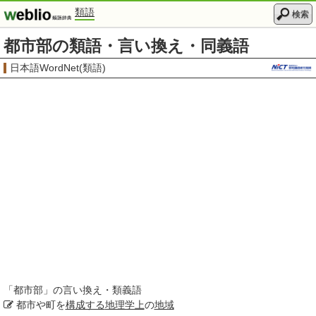
類語
検索
都市部の類語・言い換え・同義語
日本語WordNet(類語)
「
都市部
」の言い換え・類義語
都市や町を
構成する
地理学上
の
地域