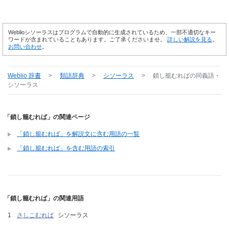
Weblioシソーラスはプログラムで自動的に生成されているため、一部不適切なキー
ワードが含まれていることもあります。ご了承くださいませ。
詳しい解説を見る
。
お問い合わせ
。
Weblio 辞書
>
類語辞典
>
シソーラス
>
鎖し籠むれば
の同義語・
シソーラス
「鎖し籠むれば」の関連ページ
「鎖し籠むれば」を解説文に含む用語の一覧
「鎖し籠むれば」を含む用語の索引
「鎖し籠むれば」の関連用語
さしこむれば
シソーラス