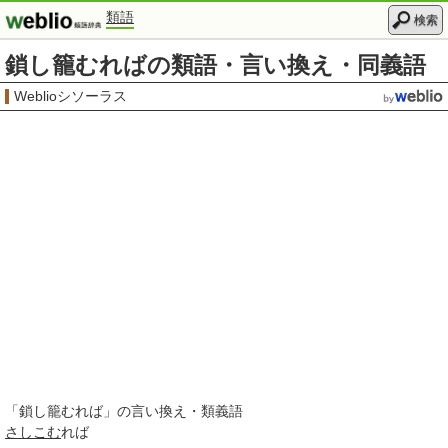
類語
検索
鎖し籠むればの類語・言い換え・同義語
Weblioシソーラス
「
鎖し籠むれば
」の言い換え・類義語
さしこむ
れば