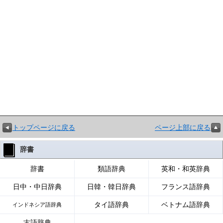
トップページに戻る
ページ上部に戻る
辞書
辞書
類語辞典
英和・和英辞典
日中・中日辞典
日韓・韓日辞典
フランス語辞典
タイ語辞典
ベトナム語辞典
インドネシア語辞典
古語辞典