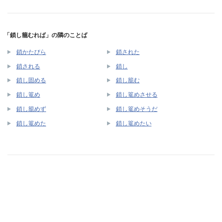
「鎖し籠むれば」の隣のことば
鎖かたびら
鎖された
鎖される
鎖し
鎖し固める
鎖し籠む
鎖し篭め
鎖し篭めさせる
鎖し籠めず
鎖し篭めそうだ
鎖し篭めた
鎖し篭めたい