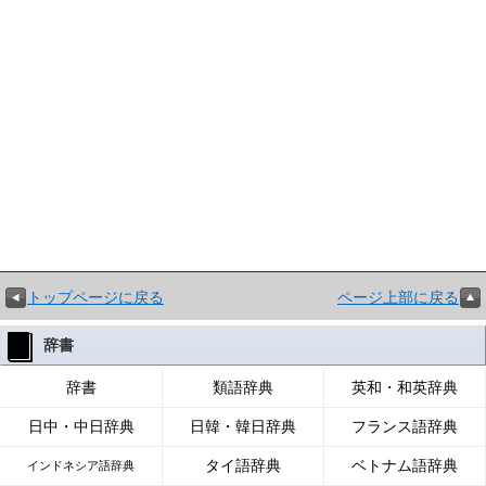
トップページに戻る
ページ上部に戻る
辞書
辞書
類語辞典
英和・和英辞典
日中・中日辞典
日韓・韓日辞典
フランス語辞典
タイ語辞典
ベトナム語辞典
インドネシア語辞典