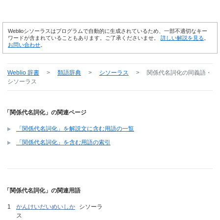
Weblioシソーラスはプログラムで自動的に生成されているため、一部不適切なキー
ワードが含まれていることもあります。ご了承くださいませ。
詳しい解説を見る
。
お問い合わせ
。
Weblio 辞書
>
類語辞典
>
シソーラス
>
関係代名詞化
の同義語・
シソーラス
「関係代名詞化」の関連ページ
「関係代名詞化」を解説文に含む用語の一覧
「関係代名詞化」を含む用語の索引
「関係代名詞化」の関連用語
かんけいだいめいしか
シソーラ
ス