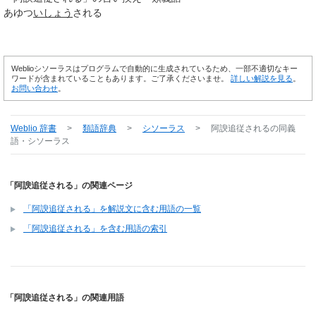
あゆつ
いしょう
される
Weblioシソーラスはプログラムで自動的に生成されているため、一部不適切なキー
ワードが含まれていることもあります。ご了承くださいませ。
詳しい解説を見る
。
お問い合わせ
。
Weblio 辞書
>
類語辞典
>
シソーラス
>
阿諛追従される
の同義
語・シソーラス
「阿諛追従される」の関連ページ
「阿諛追従される」を解説文に含む用語の一覧
「阿諛追従される」を含む用語の索引
「阿諛追従される」の関連用語