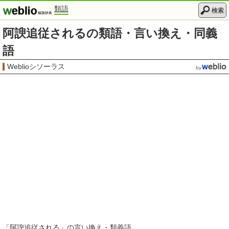
類語
検索
阿諛追従されるの類語・言い換え・同義
語
Weblioシソーラス
「
阿諛追従される
」の言い換え・類義語