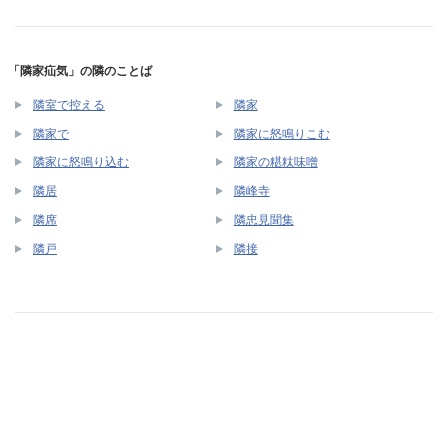
「隣家疝気」の隣のことば
隣室で控える
隣家
隣家で
隣家に怒鳴りこむ
隣家に怒鳴り込む
隣家の糂粏味噌
隣居
隣峰寺
隣席
隣忠見聞集
隣戸
隣接