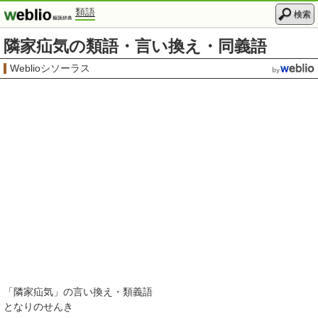
類語
検索
隣家疝気の類語・言い換え・同義語
Weblioシソーラス
「
隣家疝気
」の言い換え・類義語
となりのせんき