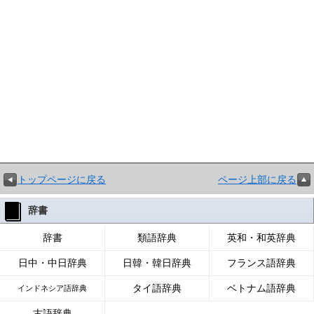
トップページに戻る
ページ上部に戻る
辞書
辞書
類語辞典
英和・和英辞典
日中・中日辞典
日韓・韓日辞典
フランス語辞典
タイ語辞典
ベトナム語辞典
インドネシア語辞典
古語辞典