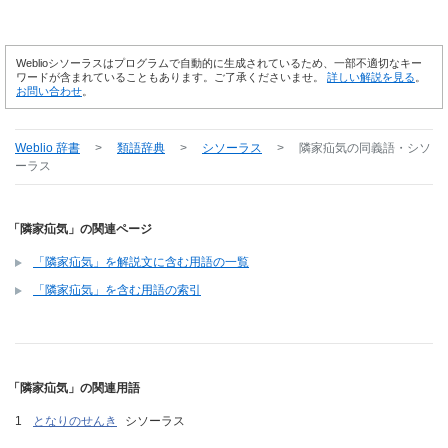
Weblioシソーラスはプログラムで自動的に生成されているため、一部不適切なキー
ワードが含まれていることもあります。ご了承くださいませ。
詳しい解説を見る
。
お問い合わせ
。
Weblio 辞書
>
類語辞典
>
シソーラス
>
隣家疝気
の同義語・シソ
ーラス
「隣家疝気」の関連ページ
「隣家疝気」を解説文に含む用語の一覧
「隣家疝気」を含む用語の索引
「隣家疝気」の関連用語
となりのせんき
シソーラス