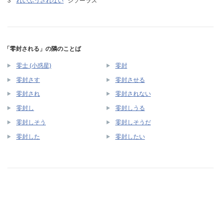
れいふうされない
シソーラス
「零封される」の隣のことば
零士 (小惑星)
零封
零封さす
零封させる
零封され
零封されない
零封し
零封しうる
零封しそう
零封しそうだ
零封した
零封したい