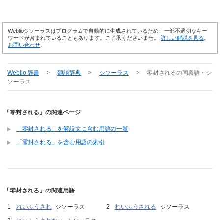
Weblioシソーラスはプログラムで自動的に生成されているため、一部不適切なキー
ワードが含まれていることもあります。ご了承くださいませ。
詳しい解説を見る
。
お問い合わせ
。
Weblio 辞書
>
類語辞典
>
シソーラス
>
零封される
の同義語・シ
ソーラス
「零封される」の関連ページ
「零封される」を解説文に含む用語の一覧
「零封される」を含む用語の索引
「零封される」の関連用語
れいふうされ
シソーラス
れいふうされる
シソーラス