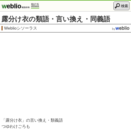
類語
検索
露分け衣の類語・言い換え・同義語
Weblioシソーラス
「
露分け衣
」の言い換え・類義語
つゆわけごろも