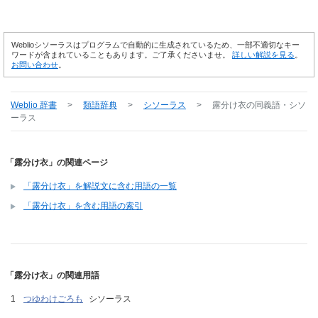
Weblioシソーラスはプログラムで自動的に生成されているため、一部不適切なキー
ワードが含まれていることもあります。ご了承くださいませ。
詳しい解説を見る
。
お問い合わせ
。
Weblio 辞書
>
類語辞典
>
シソーラス
>
露分け衣
の同義語・シソ
ーラス
「露分け衣」の関連ページ
「露分け衣」を解説文に含む用語の一覧
「露分け衣」を含む用語の索引
「露分け衣」の関連用語
つゆわけごろも
シソーラス