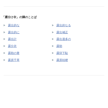
「露分け衣」の隣のことば
露出的な
露出的なる
露出的に
露出補正
露出計
露出過多の
露分衣
露助
露助の妻
露卯下駄
露原千草
露原桔梗