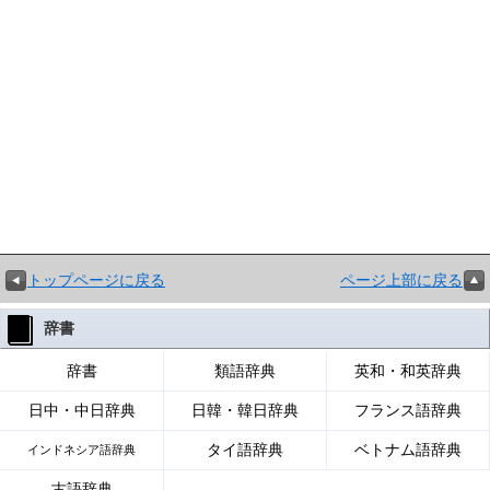
トップページに戻る
ページ上部に戻る
辞書
辞書
類語辞典
英和・和英辞典
日中・中日辞典
日韓・韓日辞典
フランス語辞典
タイ語辞典
ベトナム語辞典
インドネシア語辞典
古語辞典