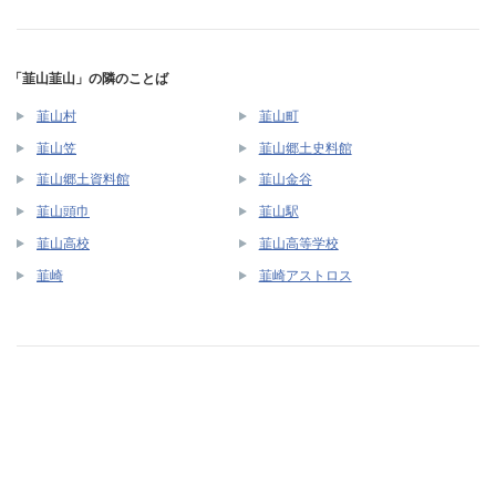
「韮山韮山」の隣のことば
韮山村
韮山町
韮山笠
韮山郷土史料館
韮山郷土資料館
韮山金谷
韮山頭巾
韮山駅
韮山高校
韮山高等学校
韮崎
韮崎アストロス