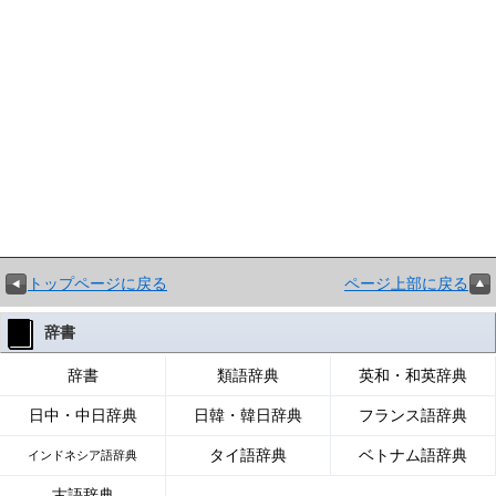
トップページに戻る
ページ上部に戻る
辞書
辞書
類語辞典
英和・和英辞典
日中・中日辞典
日韓・韓日辞典
フランス語辞典
タイ語辞典
ベトナム語辞典
インドネシア語辞典
古語辞典