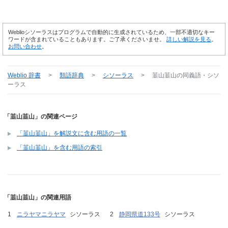
Weblioシソーラスはプログラムで自動的に生成されているため、一部不適切なキー
ワードが含まれていることもあります。ご了承くださいませ。
詳しい解説を見る
。
お問い合わせ
。
Weblio 辞書
>
類語辞典
>
シソーラス
>
韮山韮山
の同義語・シソ
ーラス
「韮山韮山」の関連ページ
「韮山韮山」を解説文に含む用語の一覧
「韮山韮山」を含む用語の索引
「韮山韮山」の関連用語
ニラヤマニラヤマ
シソーラス
静岡県道133号
シソーラス