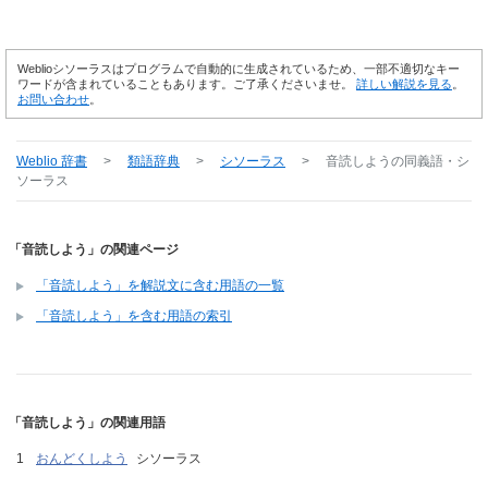
Weblioシソーラスはプログラムで自動的に生成されているため、一部不適切なキー
ワードが含まれていることもあります。ご了承くださいませ。
詳しい解説を見る
。
お問い合わせ
。
Weblio 辞書
>
類語辞典
>
シソーラス
>
音読しよう
の同義語・シ
ソーラス
「音読しよう」の関連ページ
「音読しよう」を解説文に含む用語の一覧
「音読しよう」を含む用語の索引
「音読しよう」の関連用語
おんどくしよう
シソーラス