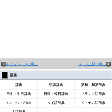
トップページに戻る
ページ上部に戻る
辞書
辞書
類語辞典
英和・和英辞典
日中・中日辞典
日韓・韓日辞典
フランス語辞典
タイ語辞典
ベトナム語辞典
インドネシア語辞典
古語辞典