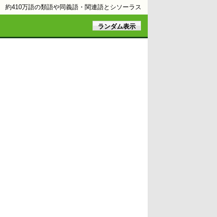
約410万語の類語や同義語・関連語とシソーラス