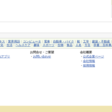
ネス
｜
業界用語
｜
コンピュータ
｜
電車
｜
自動車・バイク
｜
船
｜
工学
｜
建築・不動産
文化
｜
生活
｜
ヘルスケア
｜
趣味
｜
スポーツ
｜
生物
｜
食品
｜
人名
｜
方言
｜
辞書・百科事
お問合せ・ご要望
会社概要
のアプリ
・
お問い合わせ
・
公式企業ページ
・
会社情報
・
採用情報