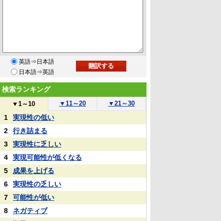
英語⇒日本語
日本語⇒英語
検索ランキング
▼
11～20
▼
21～30
▼
1～10
1
実現性の低い
2
行き詰まる
3
実現性に乏しい
4
実現可能性が低くなる
5
成果を上げる
6
実現性の乏しい
7
可能性が低い
8
ネガティブ