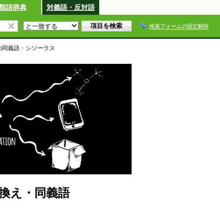
類語辞典
対義語・反対語
検索フォームの固定解除
の同義語・シソーラス
換え・同義語