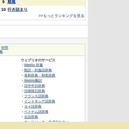
9
順風
10
行き詰まり
>>もっとランキングを見る
｜
学問
典
ウェブリオのサービス
・
Weblio 辞書
・
類語・対義語辞典
・
英和辞典・和英辞典
・
Weblio翻訳
・
日中中日辞典
・
日韓韓日辞典
・
フランス語辞典
・
インドネシア語辞典
・
タイ語辞典
・
ベトナム語辞典
・
古語辞典
・
キャリジェネ～生成AIスクー
ル・AIスキルでキャリアアップ～