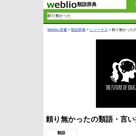
類語辞典
Weblio 辞書
>
類語辞典
>
シソーラス
>
頼り無かった
頼り無かったの類語・言い
類語