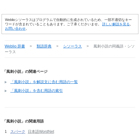
Weblioシソーラスはプログラムで自動的に生成されているため、一部不適切なキー
ワードが含まれていることもあります。ご了承くださいませ。
詳しい解説を見る
。
お問い合わせ
。
Weblio 辞書
>
類語辞典
>
シソーラス
>
風刺小説
の同義語・シソ
ーラス
「風刺小説」の関連ページ
「風刺小説」を解説文に含む用語の一覧
「風刺小説」を含む用語の索引
「風刺小説」の関連用語
スパーク
日本語WordNet