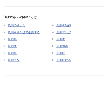
「風刺小説」の隣のことば
風刺のきいた
風刺の精神
風刺をきかせて批判する
風刺マンガ
風刺化
風刺家
風刺性
風刺漫画
風刺画
風刺的
風刺的な
風刺的なる