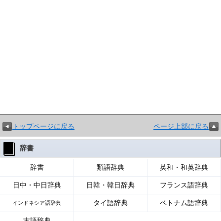
トップページに戻る
ページ上部に戻る
辞書
辞書
類語辞典
英和・和英辞典
日中・中日辞典
日韓・韓日辞典
フランス語辞典
タイ語辞典
ベトナム語辞典
インドネシア語辞典
古語辞典