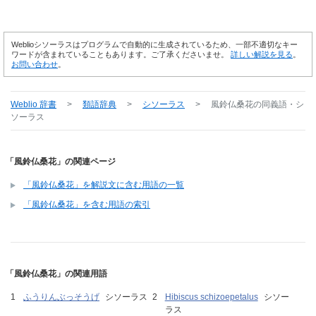
Weblioシソーラスはプログラムで自動的に生成されているため、一部不適切なキー
ワードが含まれていることもあります。ご了承くださいませ。
詳しい解説を見る
。
お問い合わせ
。
Weblio 辞書
>
類語辞典
>
シソーラス
>
風鈴仏桑花
の同義語・シ
ソーラス
「風鈴仏桑花」の関連ページ
「風鈴仏桑花」を解説文に含む用語の一覧
「風鈴仏桑花」を含む用語の索引
「風鈴仏桑花」の関連用語
ふうりんぶっそうげ
シソーラス
Hibiscus schizoepetalus
シソー
ラス