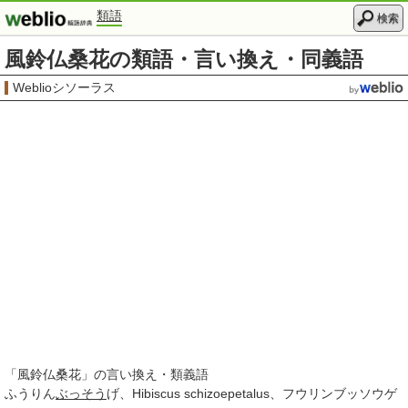
類語
検索
風鈴仏桑花の類語・言い換え・同義語
Weblioシソーラス
「
風鈴仏桑花
」の言い換え・類義語
ふうりん
ぶっそう
げ
Hibiscus schizoepetalus
フウリンブッソウゲ