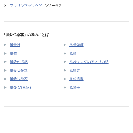
フウリンブッソウゲ
シソーラス
「風鈴仏桑花」の隣のことば
風量計
風量調節
風鐸
風鈴
風鈴の涼感
風鈴キングのアメリカ話
風鈴仏桑華
風鈴売
風鈴扶桑花
風鈴梅擬
風鈴 (漫画家)
風鈴玉