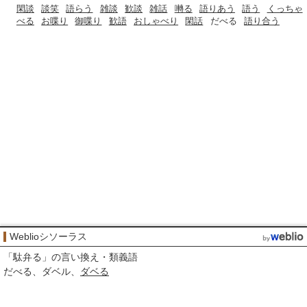
閑談
談笑
語らう
雑談
歓談
雑話
囀る
語りあう
語う
くっちゃ
べる
お喋り
御喋り
歓語
おしゃべり
閑話
だべる
語り合う
Weblioシソーラス
「
駄弁る
」の言い換え・類義語
だべる
ダベル
ダベる