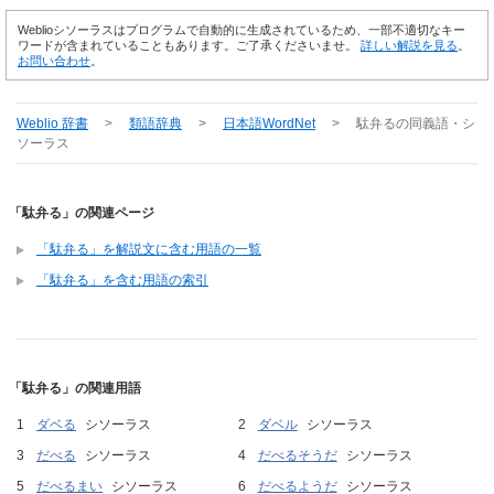
Weblioシソーラスはプログラムで自動的に生成されているため、一部不適切なキー
ワードが含まれていることもあります。ご了承くださいませ。
詳しい解説を見る
。
お問い合わせ
。
Weblio 辞書
>
類語辞典
>
日本語WordNet
>
駄弁る
の同義語・シ
ソーラス
「駄弁る」の関連ページ
「駄弁る」を解説文に含む用語の一覧
「駄弁る」を含む用語の索引
「駄弁る」の関連用語
ダベる
シソーラス
ダベル
シソーラス
だべる
シソーラス
だべるそうだ
シソーラス
だべるまい
シソーラス
だべるようだ
シソーラス