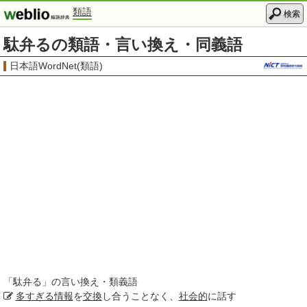
類語
検索
駄弁るの類語・言い換え・同義語
日本語WordNet(類語)
「
駄弁る
」の言い換え・類義語
多すぎる
情報
を
交換
し合うことなく、
社会的
に話す