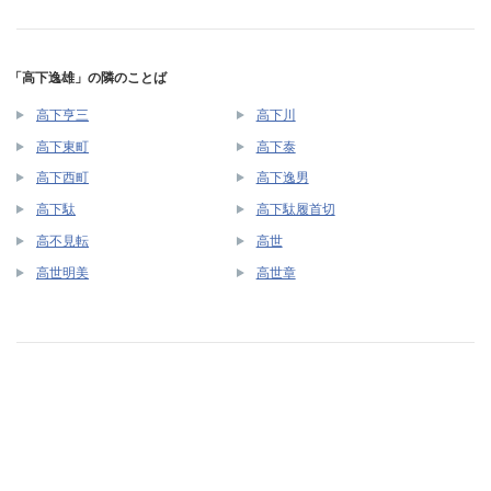
「高下逸雄」の隣のことば
高下亨三
高下川
高下東町
高下泰
高下西町
高下逸男
高下駄
高下駄履首切
高不見転
高世
高世明美
高世章