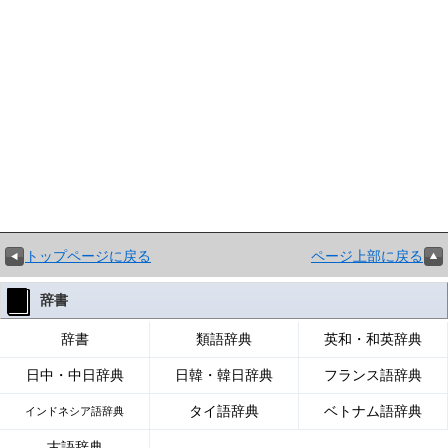
トップページに戻る
ページ上部に戻る
辞書
辞書
類語辞典
英和・和英辞典
日中・中日辞典
日韓・韓日辞典
フランス語辞典
タイ語辞典
ベトナム語辞典
インドネシア語辞典
古語辞典