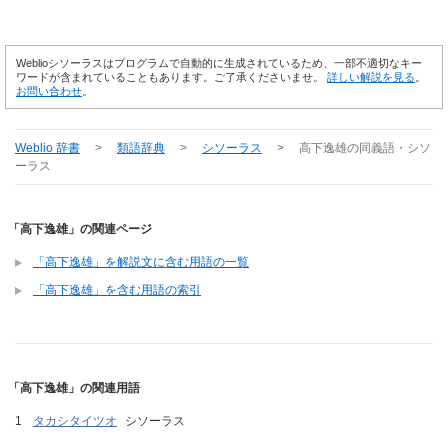
Weblioシソーラスはプログラムで自動的に生成されているため、一部不適切なキー
ワードが含まれていることもあります。ご了承くださいませ。
詳しい解説を見る
。
お問い合わせ
。
Weblio 辞書
>
類語辞典
>
シソーラス
>
高下逸雄
の同義語・シソ
ーラス
「高下逸雄」の関連ページ
「高下逸雄」を解説文に含む用語の一覧
「高下逸雄」を含む用語の索引
「高下逸雄」の関連用語
タカシタイツオ
シソーラス