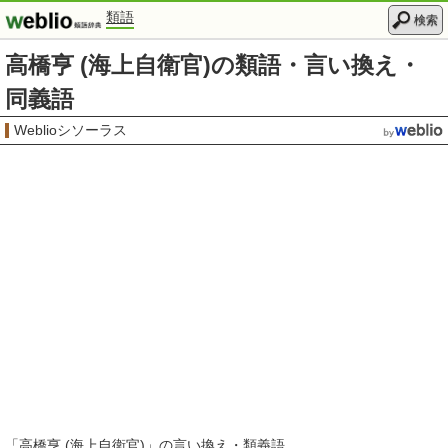
類語
検索
高橋亨 (海上自衛官)の類語・言い換え・
同義語
Weblioシソーラス
「
高橋亨 (海上自衛官)
」の言い換え・類義語