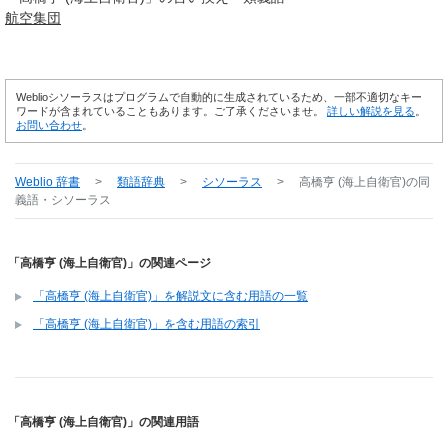
航空
集団
Weblioシソーラスはプログラムで自動的に生成されているため、一部不適切なキー
ワードが含まれていることもあります。ご了承くださいませ。
詳しい解説を見る
。
お問い合わせ
。
Weblio 辞書
>
類語辞典
>
シソーラス
>
高橋亨 (海上自衛官)
の同
義語・シソーラス
「高橋亨 (海上自衛官)」の関連ページ
「高橋亨 (海上自衛官)」を解説文に含む用語の一覧
「高橋亨 (海上自衛官)」を含む用語の索引
「高橋亨 (海上自衛官)」の関連用語