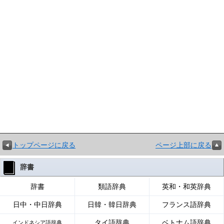
トップページに戻る
ページ上部に戻る
辞書
辞書
類語辞典
英和・和英辞典
日中・中日辞典
日韓・韓日辞典
フランス語辞典
タイ語辞典
ベトナム語辞典
インドネシア語辞典