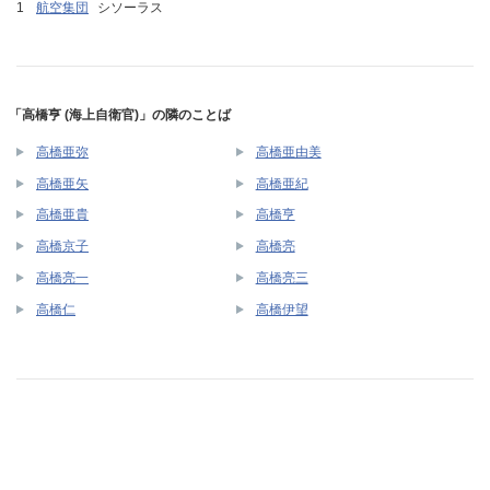
航空集団
シソーラス
「高橋亨 (海上自衛官)」の隣のことば
高橋亜弥
高橋亜由美
高橋亜矢
高橋亜紀
高橋亜貴
高橋亨
高橋京子
高橋亮
高橋亮一
高橋亮三
高橋仁
高橋伊望