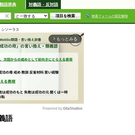
類語辞典
対義語・反対語
検索フォームの固定解除
・シソーラス
もっとみる
arrow_forward_ios
Powered by 
GliaStudios
義語
M
u