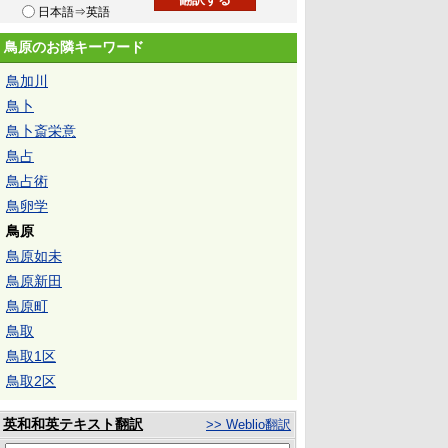
日本語⇒英語
鳥原のお隣キーワード
鳥加川
鳥卜
鳥卜斎栄意
鳥占
鳥占術
鳥卵学
鳥原
鳥原如未
鳥原新田
鳥原町
鳥取
鳥取1区
鳥取2区
英和和英テキスト翻訳
>> Weblio翻訳