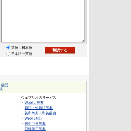
英語⇒日本語
日本語⇒英語
｜
学問
典
ウェブリオのサービス
・
Weblio 辞書
・
類語・対義語辞典
・
英和辞典・和英辞典
・
Weblio翻訳
・
日中中日辞典
・
日韓韓日辞典