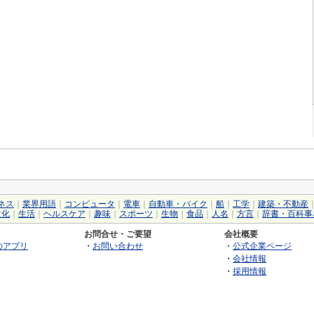
ネス
｜
業界用語
｜
コンピュータ
｜
電車
｜
自動車・バイク
｜
船
｜
工学
｜
建築・不動産
文化
｜
生活
｜
ヘルスケア
｜
趣味
｜
スポーツ
｜
生物
｜
食品
｜
人名
｜
方言
｜
辞書・百科事
お問合せ・ご要望
会社概要
のアプリ
・
お問い合わせ
・
公式企業ページ
・
会社情報
・
採用情報