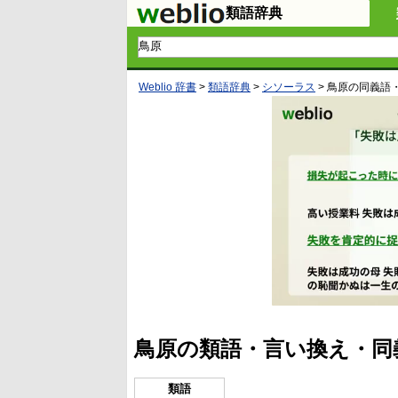
類語辞典
Weblio 辞書
>
類語辞典
>
シソーラス
>
鳥原
の同義語
鳥原の類語・言い換え・同
類語