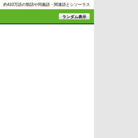
約410万語の類語や同義語・関連語とシソーラス